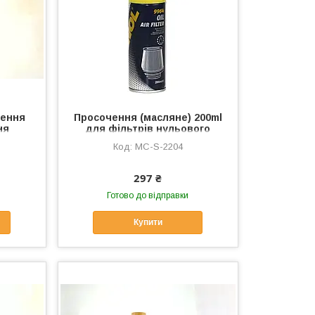
щення
Просочення (масляне) 200ml
ня
для фільтрів нульового
0 Motor
опору MANNOL, MC-S-2204
MC-S-2204
-7577
297 ₴
Готово до відправки
Купити