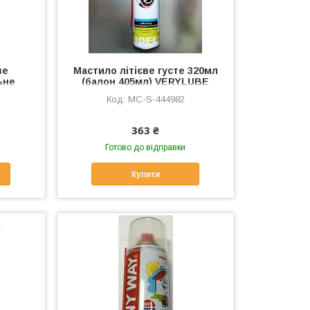
ве
Мастило літієве густе 320мл
ьне
(балон 405мл) VERYLUBE
63
ХАДО VDKI, MC-S-444982
MC-S-444982
 EVO,
363 ₴
Готово до відправки
Купити