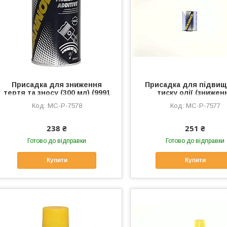
Присадка для зниження
Присадка для підви
тертя та зносу (300 мл) (9991
тиску олії (знижен
Molibden Additive) MANNOL,
витрати) (300 мл) (999
MC-P-7578
MC-P-7577
MC-P-7578
Doctor) MANNOL, MC-P
238 ₴
251 ₴
Готово до відправки
Готово до відправки
Купити
Купити