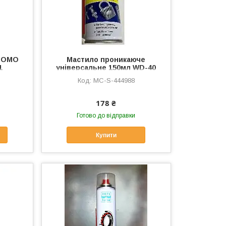
 DOMO
Мастило проникаюче
1
універсальне 150мл WD-40
DOMO VDKI, MC-S-444988
MC-S-444988
178 ₴
Готово до відправки
Купити