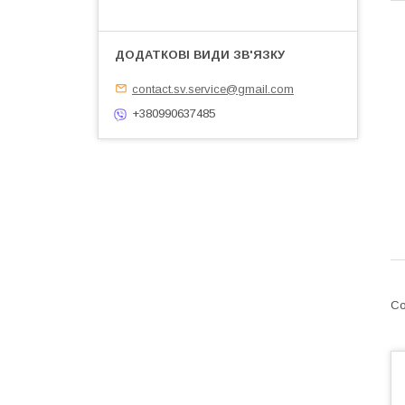
contact.sv.service@gmail.com
+380990637485