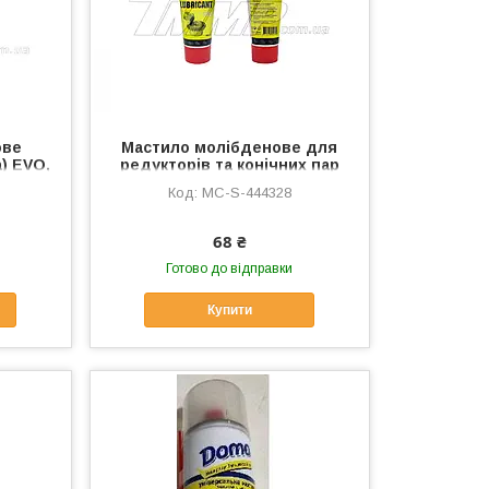
ове
Мастило молібденове для
) EVO,
редукторів та конічних пар
(туба, 80ml) TMMP EVO, MC-
MC-S-444328
S-444328
68 ₴
Готово до відправки
Купити