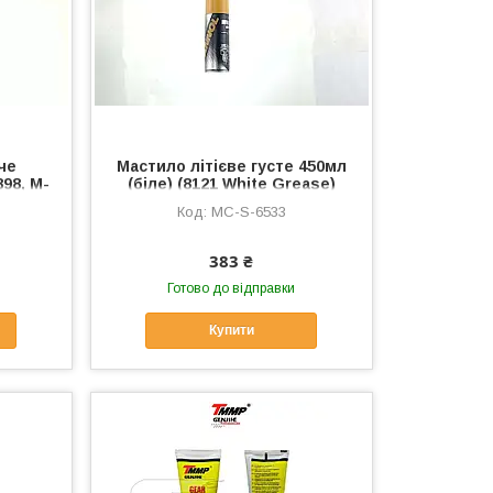
че
Мастило літієве густе 450мл
98, M-
(біле) (8121 White Grease)
 MC-S-
MANNOL, MC-S-6533
MC-S-6533
383 ₴
Готово до відправки
Купити