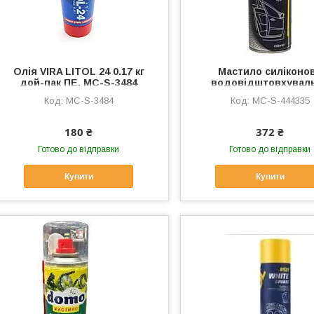
Олія VIRA LITOL 24 0.17 кг
Мастило силіконо
дой-пак ПЕ, MC-S-3484
водовідштовхувал
аерозоль 400мл 99
MC-S-3484
MC-S-444335
Antistatisch MANNOL
MC-S-444335
180 ₴
372 ₴
Готово до відправки
Готово до відправки
Купити
Купити