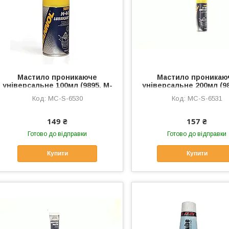
Мастило проникаюче
Мастило проникаю
універсальне 100мл (9895, M-
універсальне 200мл (98
40 Lubricant) MANNOL, MC-S-
40 Lubricant) MANNOL,
MC-S-6530
MC-S-6531
6530
6531
149 ₴
157 ₴
Готово до відправки
Готово до відправки
Купити
Купити