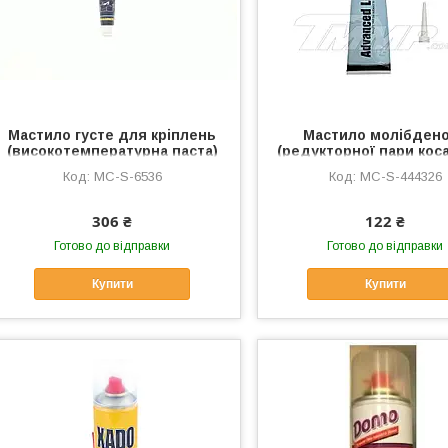
Мастило густе для кріплень
Мастило молібден
(високотемпературна паста)
(редукторної пари коса
50мл (9896 Kupferpaste)
MC-S-444326
MC-S-6536
MC-S-444326
MANNOL, MC-S-6536
306 ₴
122 ₴
Готово до відправки
Готово до відправки
Купити
Купити