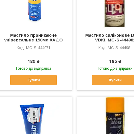
Мастило проникаюче
Мастило силіконове
універсальне 150мл ХАДО
VDKI, MC-S-44498
(WD-40) VDKI-2, MC-S-444971
MC-S-444971
MC-S-444981
189 ₴
185 ₴
Готово до відправки
Готово до відправки
Купити
Купити