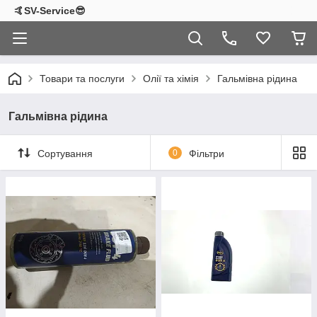
🤙SV-Service😎
Товари та послуги
Олії та хімія
Гальмівна рідина
Гальмівна рідина
Сортування
0
Фільтри