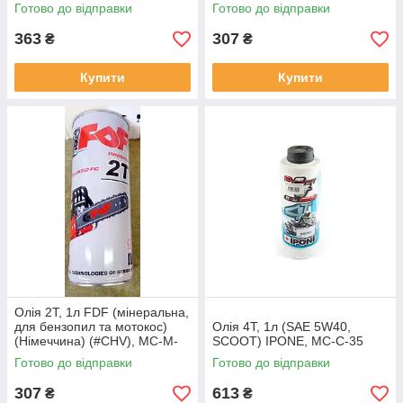
#V10321, MC-M-41698
Готово до відправки
Готово до відправки
363
307
₴
₴
Купити
Купити
Олія 2T, 1л FDF (мінеральна,
для бензопил та мотокос)
Олія 4T, 1л (SAE 5W40,
(Німеччина) (#CHV), MC-M-
SCOOT) IPONE, MC-C-35
699
Готово до відправки
Готово до відправки
307
613
₴
₴