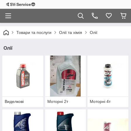
🤙SV-Service😎
Товари та послуги
Олії та хімія
Олії
Олії
Виделкові
Моторні 2т
Моторні 4т