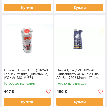
Купити
Купити
Олія 4T, 1л ж/б FDF (10W40,
Олія 4T, 1л (SAE 10W-40,
напівсинтетика) (Німеччина)
напівсинтетика, 4-Takt Plus
(#CHV), MC-M-679
API SL. 7202 Масло 4T, 1л
(SAE 10W-40, полусинтетика,
Готово до відправки
Готово до відправки
4-Takt Plus, MC-M-773
447
496
₴
₴
Купити
Купити