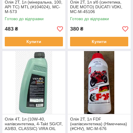
Олія 2T, 1л (мінеральна, 100,
Олія 2T, 1л з/б (синтетика,
API TC) MTL (#104024), MC-
DUE MOTO) DUCATI VDKI,
M-573
MC-M-45106
Готово до відправки
Готово до відправки
483
380
₴
₴
Купити
Купити
Олія 4T, 1л (10W-40,
Олія 2T, 1л FDF
напівсинтетика, 4-Takt SG/CF,
(напівсинтетика) (Німеччина)
A3/B3, CLASSIC) VIRA OIL
(#CHV), MC-M-676