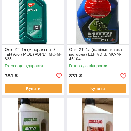
Олія 2T, 1л (мінеральна, 2-
Олія 2Т, 1л (напівсинтетика,
Takt Arol) MOL (#GPL), MC-M-
моторна) ELF VDKI, MC-M-
823
45104
Готово до відправки
Готово до відправки
381
831
₴
₴
Купити
Купити