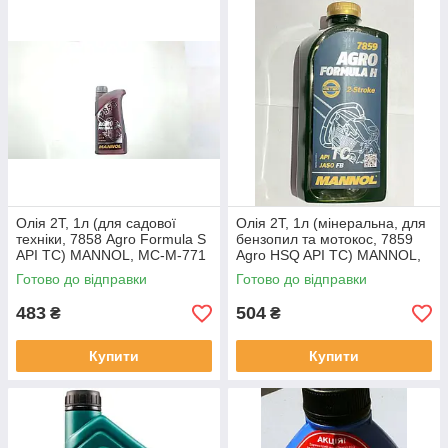
Олія 2T, 1л (для садової
Олія 2T, 1л (мінеральна, для
техніки, 7858 Agro Formula S
бензопил та мотокос, 7859
API TC) MANNOL, MC-M-771
Agro HSQ API TC) MANNOL,
MC-M-772
Готово до відправки
Готово до відправки
483
504
₴
₴
Купити
Купити