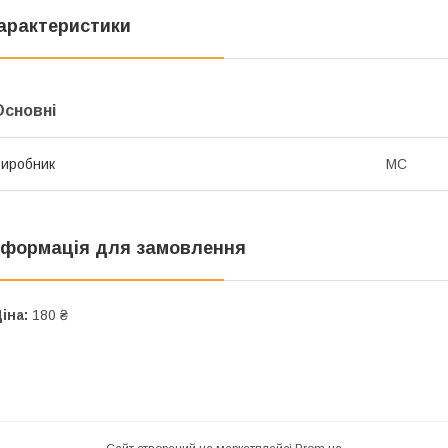
арактеристики
Основні
иробник
MC
нформація для замовлення
іна:
180 ₴