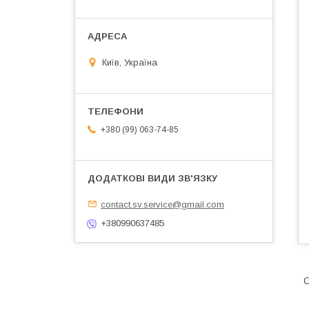
Київ, Україна
+380 (99) 063-74-85
contact.sv.service@gmail.com
+380990637485
О