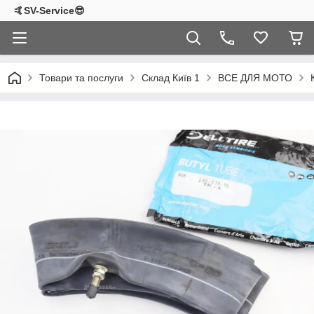
🤙SV-Service😎
Товари та послуги
Склад Київ 1
ВСЕ ДЛЯ МОТО