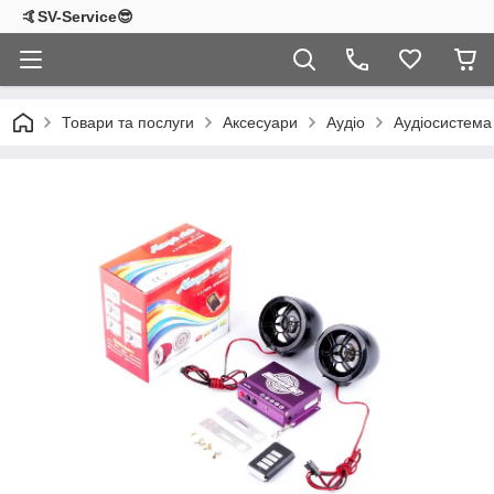
🤙SV-Service😎
Товари та послуги
Аксесуари
Аудіо
Аудіосистема