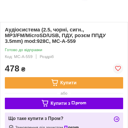
Аудіосистема (2.5, чорні, сигн.,
МР3/FM/MicroSD/USB, ПДУ, розєм ППДУ
3.5mm) mod:928С, MC-A-559
Готово до відправки
Код: MC-A-559
Роздріб
478
₴
Купити
або
Купити з
Що таке купити з Пром?
Замовлення під захистом