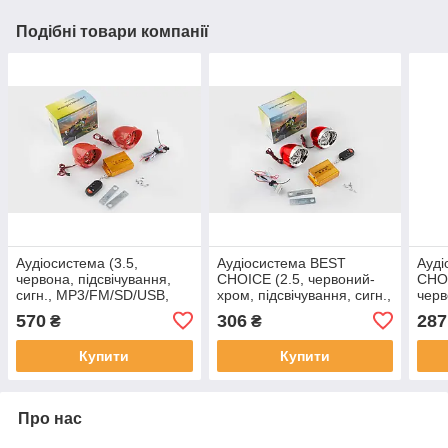
Подібні товари компанії
Аудіосистема (3.5,
Аудіосистема BEST
Ауді
червона, підсвічування,
CHOICE (2.5, червоний-
CHOI
сигн., МР3/FM/SD/USB,
хром, підсвічування, сигн.,
черв
ПДУ, розєм ППДУ 3K)
МР3/FM/SD/USB, ПДУ,
сигн
570
306
287
₴
₴
BEST CHOICE(mod.2),
розєм ППДУ 3K), MC-A-
ПДУ,
MC-A-987
1015
A-13
Купити
Купити
Про нас