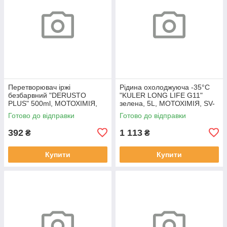
Перетворювач іржі
Рідина охолоджуюча -35°C
безбарвний "DERUSTO
"KULER LONG LIFE G11"
PLUS" 500ml, МОТОХІМІЯ,
зелена, 5L, МОТОХІМІЯ, SV-
SV-510046
510042
Готово до відправки
Готово до відправки
392
1 113
₴
₴
Купити
Купити