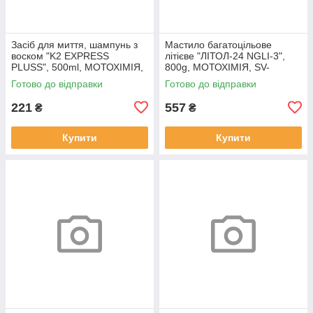
Засіб для миття, шампунь з
Мастило багатоцільове
воском "K2 EXPRESS
літієве "ЛІТОЛ-24 NGLI-3",
PLUSS", 500ml, МОТОХІМІЯ,
800g, МОТОХІМІЯ, SV-
SV-510045
510040
Готово до відправки
Готово до відправки
221
557
₴
₴
Купити
Купити