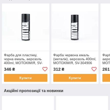
Фарба для пластику,
Фарба червона емаль
Фарб
чорна емаль, аерозоль
(металік), аерозоль 400ml,
аеро
400ml, МОТОХІМІЯ, SV-
МОТОХІМІЯ, SV-304906
МОТ
304748
346
312
261
₴
₴
Купити
Купити
Акційні пропозиції та новинки