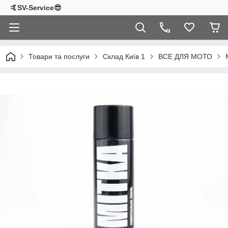
🤙SV-Service😎
Товари та послуги
Склад Київ 1
ВСЕ ДЛЯ МОТО