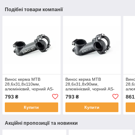
Подібні товари компанії
Винос керма MTB
Винос керма MTB
Вин
28,6x31,8х110мм,
28,6x31,8х90мм,
28,6
алюмінієвий, чорний AS-
алюмінієвий, чорний AS-
алюм
021, ВЕЛОЗАПЧАСТИНИ,
021, ВЕЛОЗАПЧАСТИНИ,
020
793
793
861
₴
₴
SV-412460
SV-412459
SV-
Купити
Купити
Акційні пропозиції та новинки