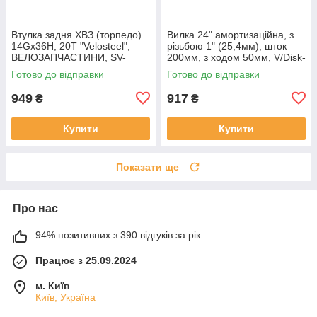
Втулка задня ХВЗ (торпедо)
Вилка 24" амортизаційна, з
14Gx36H, 20Т "Velosteel",
різьбою 1" (25,4мм), шток
ВЕЛОЗАПЧАСТИНИ, SV-
200мм, з ходом 50мм, V/Disk-
403921
brake, чорна,
Готово до відправки
Готово до відправки
ВЕЛОЗАПЧАСТИНИ, SV-
406138
949
917
₴
₴
Купити
Купити
Показати ще
Про нас
94% позитивних з 390 відгуків за рік
Працює з 25.09.2024
м. Київ
Київ, Україна