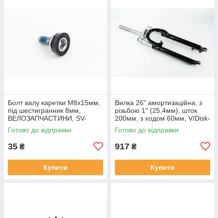
Болт валу каретки M8x15мм,
Вилка 26" амортизаційна, з
під шестигранник 8мм,
різьбою 1" (25,4мм), шток
ВЕЛОЗАПЧАСТИНИ, SV-
200мм, з ходом 60мм, V/Disk-
403875
brake, чорна,
Готово до відправки
Готово до відправки
ВЕЛОЗАПЧАСТИНИ, SV-
412211
35
917
₴
₴
Купити
Купити