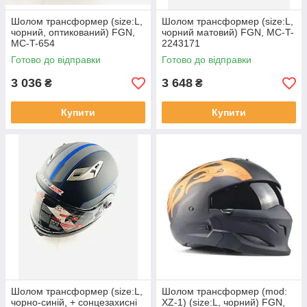
Шолом трансформер (size:L,
Шолом трансформер (size:L,
чорний, оптикований) FGN,
чорний матовий) FGN, MC-T-
MC-T-654
2243171
Готово до відправки
Готово до відправки
3 036
3 648
₴
₴
Купити
Купити
Шолом трансформер (size:L,
Шолом трансформер (mod:
чорно-синій, + сонцезахисні
XZ-1) (size:L, чорний) FGN,