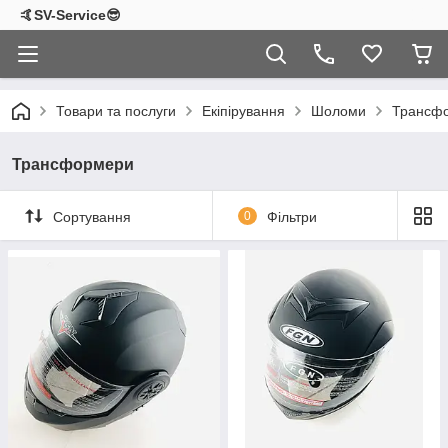
🤙SV-Service😎
Товари та послуги
Екіпірування
Шоломи
Трансф
Трансформери
Сортування
0
Фільтри