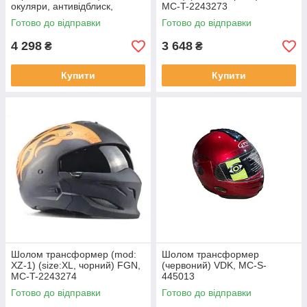
окуляри, антивідблиск,
MC-T-2243273
посилений) LS-2, MC-T-
Готово до відправки
Готово до відправки
2243166
4 298
3 648
₴
₴
Купити
Купити
Шолом трансформер (mod:
Шолом трансформер
XZ-1) (size:XL, чорний) FGN,
(червоний) VDK, MC-S-
MC-T-2243274
445013
Готово до відправки
Готово до відправки