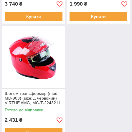
3 740
1 990
₴
₴
Купити
Купити
Шолом трансформер (mod:
MD-903) (size:L, червоний)
VIRTUE AMG, MC-T-2243211
Готово до відправки
2 431
₴