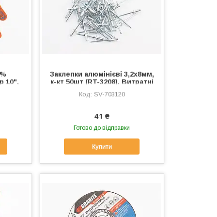
0%
Заклепки алюмінієві 3,2х8мм,
р 10",
к-кт 50шт (RT-3208), Витратні
анчеві
матеріали, SV-703120
SV-703120
131),
 SV-
41 ₴
Готово до відправки
Купити