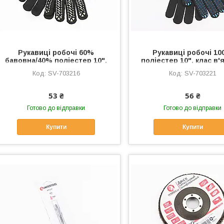
Рукавиці робочі 60%
Рукавиці робочі 1
бавовна/40% поліестер 10",
поліестер 10", клас в'я
клас в'язки 7, чорні жовта
чорні синя ПВХ точка
SV-703216
SV-703221
ПВХ точка (SP-0136),
0104), Витратні матер
Витратні матеріали, SV-
SV-703221
703216
53 ₴
56 ₴
Готово до відправки
Готово до відправки
Купити
Купити