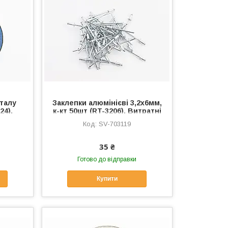
еталу
Заклепки алюмінієві 3,2х6мм,
24),
к-кт 50шт (RT-3206), Витратні
 SV-
матеріали, SV-703119
SV-703119
35 ₴
Готово до відправки
Купити