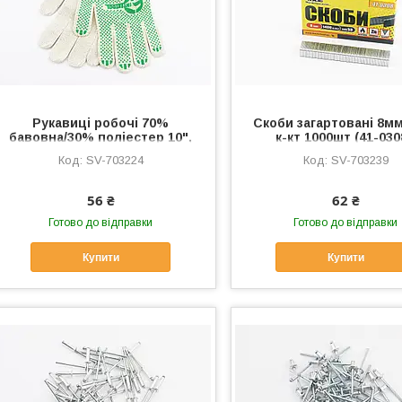
Рукавиці робочі 70%
Скоби загартовані 8мм
бавовна/30% поліестер 10",
к-кт 1000шт (41-030
клас в'язки 10, білі зелена
Витратні матеріали,
SV-703224
SV-703239
ПВХ точка (SP-0133),
703239
Витратні матеріали, SV-
703224
56 ₴
62 ₴
Готово до відправки
Готово до відправки
Купити
Купити