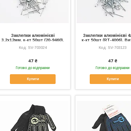
Заклепки алюмінієві
Заклепки алюмінієві 4
3,2х12мм, к-кт 50шт (20-9460),
к-кт 50шт (RT-4006), Ви
Витратні матеріали, SV-
матеріали, SV-7031
SV-703024
SV-703123
703024
47 ₴
47 ₴
Готово до відправки
Готово до відправки
Купити
Купити