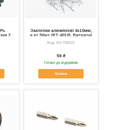
00%
Заклепки алюмінієві 4х10мм,
зки 7,
к-кт 50шт (RT-4010), Витратні
 (SP-
матеріали, SV-703121
SV-703121
іали,
56 ₴
Готово до відправки
Купити