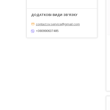
contact.sv.service@gmail.com
+380990637485