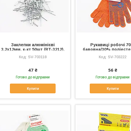
Заклепки алюмінієві
Рукавиці робочі 7
3,2х12мм, к-кт 50шт (RT-3212),
бавовна/30% поліесте
Витратні матеріали, SV-
клас в'язки 10, помар
SV-703118
SV-703222
703118
синя ПВХ точка (SP-0
Витратні матеріали,
703222
47 ₴
56 ₴
Готово до відправки
Готово до відправки
Купити
Купити