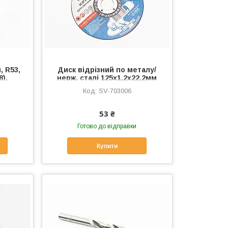
, R53,
Диск відрізний по металу/
8),
нерж. сталі 125x1,2x22,2мм
 SV-
(8-04-123), Витратні
SV-703006
матеріали, SV-703006
53 ₴
Готово до відправки
Купити