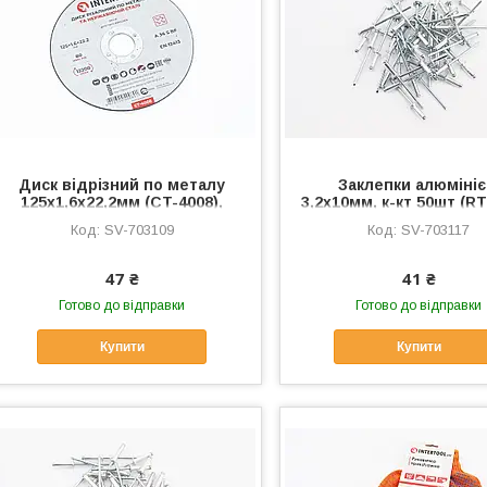
Диск відрізний по металу
Заклепки алюмініє
125x1,6x22,2мм (CT-4008),
3,2х10мм, к-кт 50шт (RT
Витратні матеріали, SV-
Витратні матеріали,
SV-703109
SV-703117
703109
703117
47 ₴
41 ₴
Готово до відправки
Готово до відправки
Купити
Купити