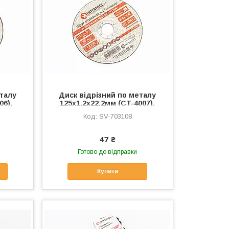
еталу
Диск відрізний по металу
06),
125x1,2x22,2мм (CT-4007),
 SV-
Витратні матеріали, SV-
SV-703108
703108
47 ₴
Готово до відправки
Купити