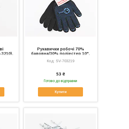
ві
Рукавички робочі 70%
-3210),
бавовна/30% поліестер 10",
 SV-
клас в'язки 10, чорні синя
SV-703219
ПВХ точка (SP-0132),
Витратні матеріали, SV-
703219
53 ₴
Готово до відправки
Купити