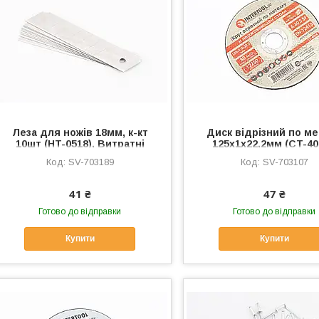
Леза для ножів 18мм, к-кт
Диск відрізний по м
10шт (HT-0518), Витратні
125x1x22,2мм (CT-40
матеріали, SV-703189
Витратні матеріали,
SV-703189
SV-703107
703107
41 ₴
47 ₴
Готово до відправки
Готово до відправки
Купити
Купити