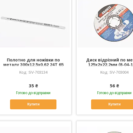
Полотно для ножівки по
Диск відрізний по м
металу 300x12,5x0,62 24T 65
125x2x22,2мм (8-04-1
Mn High Carbon (HT-3022),
Витратні матеріали,
SV-703134
SV-703004
Витратні матеріали, SV-
703004
703134
35 ₴
56 ₴
Готово до відправки
Готово до відправки
Купити
Купити