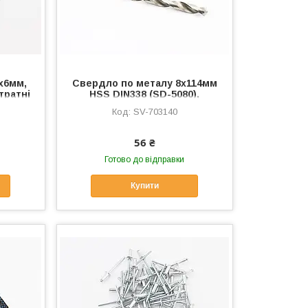
х6мм,
Свердло по металу 8x114мм
тратні
HSS DIN338 (SD-5080),
23
Витратні матеріали, SV-
SV-703140
703140
56 ₴
Готово до відправки
Купити