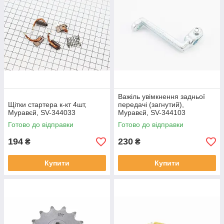
Важіль увімкнення задньої
Щітки стартера к-кт 4шт,
передачі (загнутий),
Муравєй, SV-344033
Муравєй, SV-344103
Готово до відправки
Готово до відправки
194
230
₴
₴
Купити
Купити