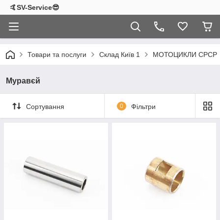
🤙SV-Service😎
Товари та послуги
Склад Київ 1
МОТОЦИКЛИ СРСР
Муравєй
Сортування
0
Фільтри