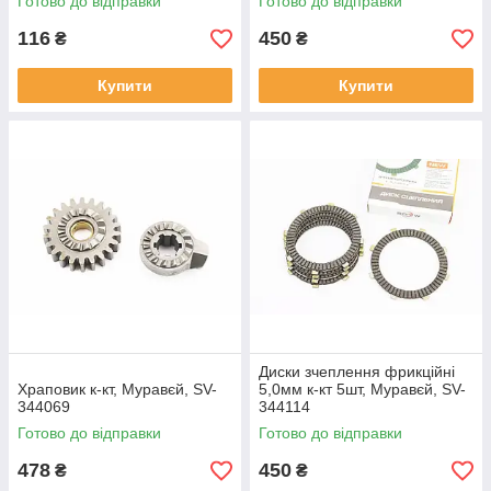
Готово до відправки
Готово до відправки
116
450
₴
₴
Купити
Купити
Диски зчеплення фрикційні
Храповик к-кт, Муравєй, SV-
5,0мм к-кт 5шт, Муравєй, SV-
344069
344114
Готово до відправки
Готово до відправки
478
450
₴
₴