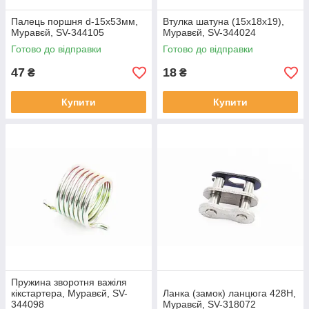
Палець поршня d-15х53мм,
Втулка шатуна (15х18х19),
Муравєй, SV-344105
Муравєй, SV-344024
Готово до відправки
Готово до відправки
47
18
₴
₴
Купити
Купити
Пружина зворотня важіля
кікстартера, Муравєй, SV-
Ланка (замок) ланцюга 428H,
344098
Муравєй, SV-318072