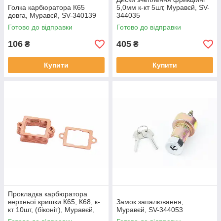
Голка карбюратора К65
5,0мм к-кт 5шт, Муравєй, SV-
довга, Муравєй, SV-340139
344035
Готово до відправки
Готово до відправки
106
405
₴
₴
Купити
Купити
Прокладка карбюратора
верхньої кришки К65, К68, к-
Замок запалювання,
кт 10шт, (біконіт), Муравєй,
Муравєй, SV-344053
SV-340200