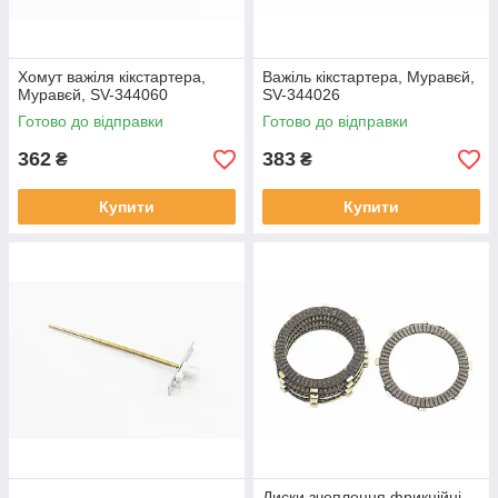
Хомут важіля кікстартера,
Важіль кікстартера, Муравєй,
Муравєй, SV-344060
SV-344026
Готово до відправки
Готово до відправки
362
383
₴
₴
Купити
Купити
Диски зчеплення фрикційні