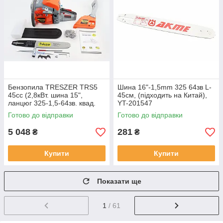
Бензопила TRESZER TRS5
Шина 16"-1,5mm 325 64зв L-
45cc (2,8кВт. шина 15",
45см, (підходить на Китай),
ланцюг 325-1,5-64зв. квад.
YT-201547
зуб) з підкачуванням,
Готово до відправки
Готово до відправки
плавний пуск, YT-201545
5 048
281
₴
₴
Купити
Купити
Показати ще
1
/ 61