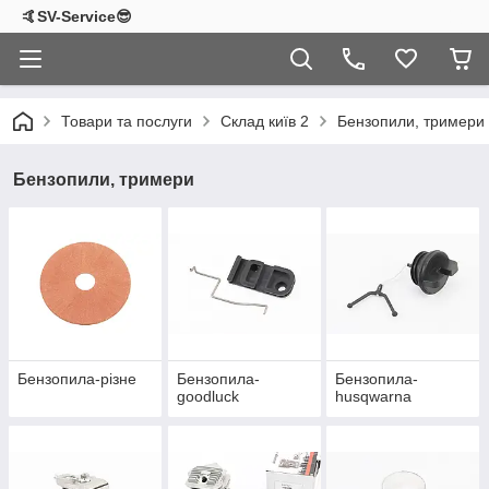
🤙SV-Service😎
Товари та послуги
Склад київ 2
Бензопили, тримери
Бензопили, тримери
Бензопила-різне
Бензопила-
Бензопила-
goodluck
husqwarna