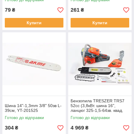
79
261
₴
₴
Купити
Купити
Бензопила TRESZER TRS7
Шина 14"-1,3mm 3/8" 50зв L-
52cc (3,8кВт. шина 16",
39см, YT-201525
ланцюг 325-1,5-64зв. квад.
зуб) з підкачуванням,
Готово до відправки
Готово до відправки
плавний пуск, YT-201526
304
4 969
₴
₴