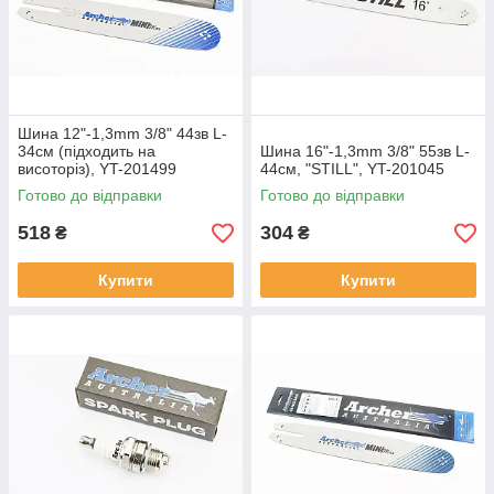
Шина 12"-1,3mm 3/8" 44зв L-
34см (підходить на
Шина 16"-1,3mm 3/8" 55зв L-
висоторіз), YT-201499
44см, "STILL", YT-201045
Готово до відправки
Готово до відправки
518
304
₴
₴
Купити
Купити