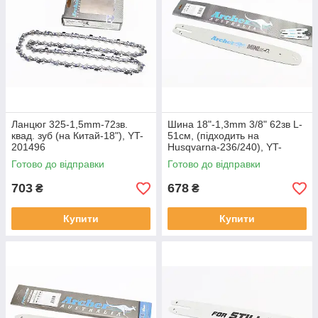
Ланцюг 325-1,5mm-72зв.
Шина 18"-1,3mm 3/8" 62зв L-
квад. зуб (на Китай-18"), YT-
51см, (підходить на
201496
Husqvarna-236/240), YT-
201037
Готово до відправки
Готово до відправки
703
678
₴
₴
Купити
Купити