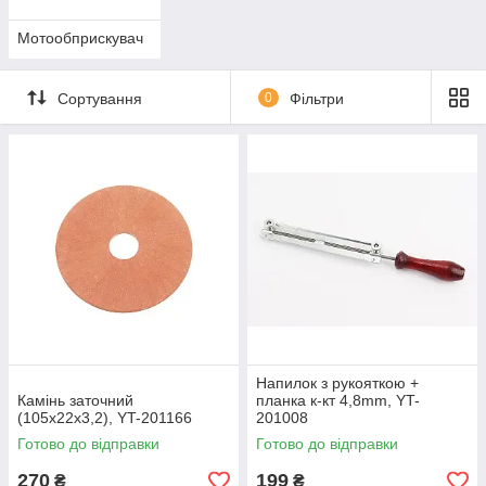
Мотообприскувач
Сортування
0
Фільтри
Напилок з рукояткою +
Камінь заточний
планка к-кт 4,8mm, YT-
(105x22x3,2), YT-201166
201008
Готово до відправки
Готово до відправки
270
199
₴
₴