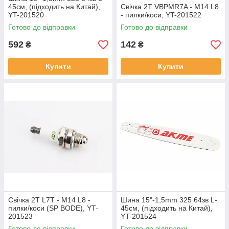
45см, (підходить на Китай),
Свічка 2T VBPMR7A - M14 L8
YT-201520
- пилки/коси, YT-201522
Готово до відправки
Готово до відправки
592
142
₴
₴
Купити
Купити
Свічка 2T L7T - M14 L8 -
Шина 15"-1,5mm 325 64зв L-
пилки/коси (SP BODE), YT-
45см, (підходить на Китай),
201523
YT-201524
Готово до відправки
Готово до відправки