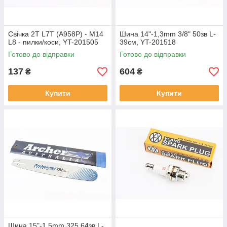
Свічка 2T L7T (A958P) - M14
Шина 14"-1,3mm 3/8" 50зв L-
L8 - пилки/коси, YT-201505
39см, YT-201518
Готово до відправки
Готово до відправки
137
604
₴
₴
Купити
Купити
Шина 15"-1,5mm 325 64зв L-