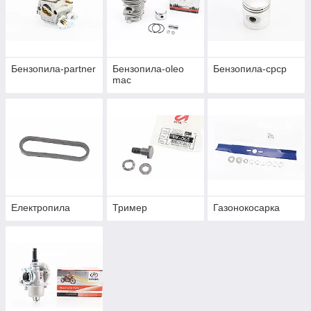
Бензопила-partner
Бензопила-oleo
Бензопила-срср
mac
Електропила
Тример
Газонокосарка