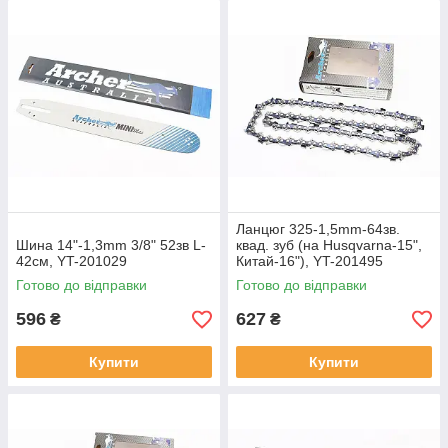
Ланцюг 325-1,5mm-64зв.
Шина 14"-1,3mm 3/8" 52зв L-
квад. зуб (на Husqvarna-15",
42см, YT-201029
Китай-16"), YT-201495
Готово до відправки
Готово до відправки
596
627
₴
₴
Купити
Купити