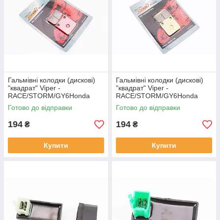
Гальмівні колодки (дискові)
Гальмівні колодки (дискові)
"квадрат" Viper -
"квадрат" Viper -
RACE/STORM/GY6Honda
RACE/STORM/GY6Honda
DIO50/Tact 50/DAELIM
DIO50/Tact 50/DAELIM
Готово до відправки
Готово до відправки
GZ50/SYM- Orbit 50/KYMCO-
GZ50/SYM- Orbit 50/KYMCO-
MXU, YT-314123
MXU, YT-314124
194
194
₴
₴
Купити
Купити