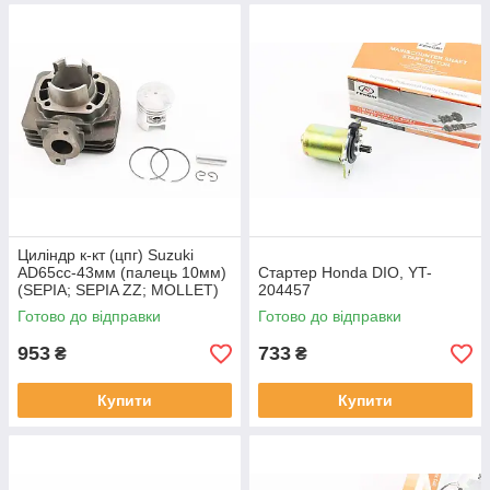
Циліндр к-кт (цпг) Suzuki
AD65cc-43мм (палець 10мм)
Стартер Honda DIO, YT-
(SEPIA; SEPIA ZZ; MOLLET)
204457
(без прокладок), YT-204739
Готово до відправки
Готово до відправки
953
733
₴
₴
Купити
Купити