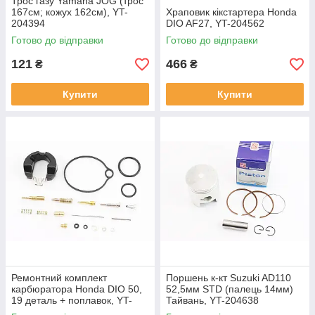
Трос газу Yamaha JOG (трос
167см; кожух 162см), YT-
Храповик кікстартера Honda
204394
DIO AF27, YT-204562
Готово до відправки
Готово до відправки
121
466
₴
₴
Купити
Купити
Ремонтний комплект
Поршень к-кт Suzuki AD110
карбюратора Honda DIO 50,
52,5мм STD (палець 14мм)
19 деталь + поплавок, YT-
Тайвань, YT-204638
204431