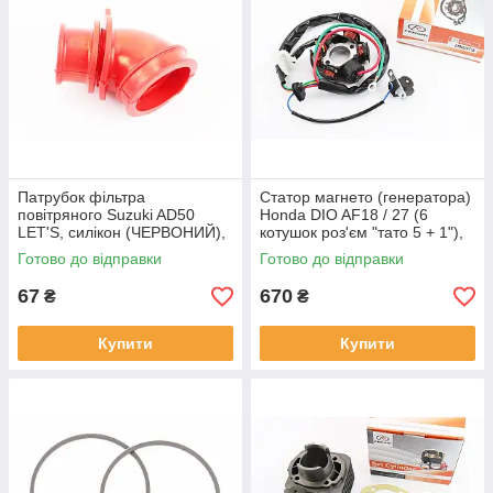
Патрубок фільтра
Статор магнето (генератора)
повітряного Suzuki AD50
Honda DIO AF18 / 27 (6
LET'S, силікон (ЧЕРВОНИЙ),
котушок роз'єм "тато 5 + 1"),
YT-204869
від 2шт -5%, YT-204459
Готово до відправки
Готово до відправки
67
670
₴
₴
Купити
Купити