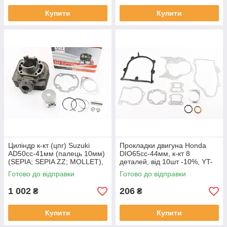
Купити
Купити
Циліндр к-кт (цпг) Suzuki
Прокладки двигуна Honda
AD50cc-41мм (палець 10мм)
DIO65cc-44мм, к-кт 8
(SEPIA; SEPIA ZZ; MOLLET),
деталей, від 10шт -10%, YT-
від 12шт -15%, YT-204444
204449
Готово до відправки
Готово до відправки
1 002
206
₴
₴
Купити
Купити