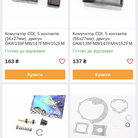
Комутатор CDI, 5 контактів
Комутатор CDI, 5 контактів
(56x27мм), двигун
(56x27мм), двигун
GK8/139FMB/147FMH/152FM
GK8/139FMB/147FMH/152FM
I - Honda Dio AF18/25/27/28,
I - Honda Dio AF18/25/27/28,
Готово до відправки
Готово до відправки
Tact AF16/24/30/31, YT-
Tact AF16/24/30/31, YT-
204754
206451
163
137
₴
₴
Купити
Купити