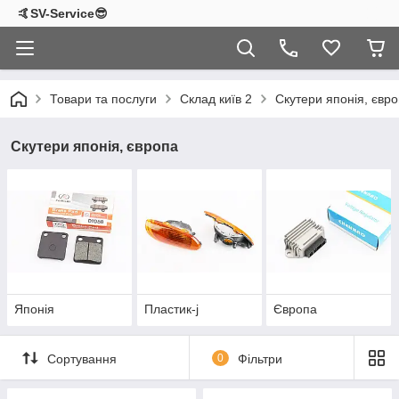
🤙SV-Service😎
Товари та послуги
Склад київ 2
Скутери японія, євр
Скутери японія, європа
Японія
Пластик-j
Європа
Сортування
0
Фільтри