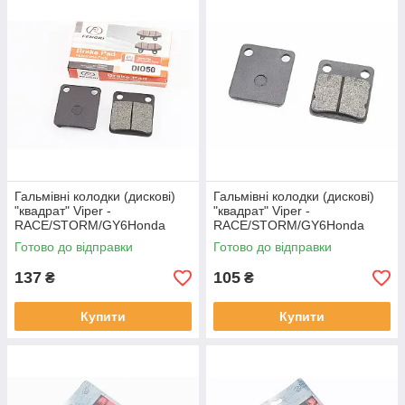
Гальмівні колодки (дискові)
Гальмівні колодки (дискові)
"квадрат" Viper -
"квадрат" Viper -
RACE/STORM/GY6Honda
RACE/STORM/GY6Honda
DIO50/Tact 50/DAELIM
DIO50/Tact 50/DAELIM
Готово до відправки
Готово до відправки
GZ50/SYM- Orbit 50/KYMCO-
GZ50/SYM- Orbit 50/KYMCO-
MXU, YT-204509
MXU, YT-314093
137
105
₴
₴
Купити
Купити