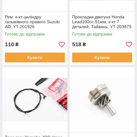
Рем. к-кт циліндру
Прокладки двигуна Honda
гальмівного правого Suzuki
Lead100cc-51мм, к-кт 7
AD, YT-201926
деталей, Тайвань, YT-203879
Готово до відправки
Готово до відправки
110
518
₴
₴
Купити
Купити