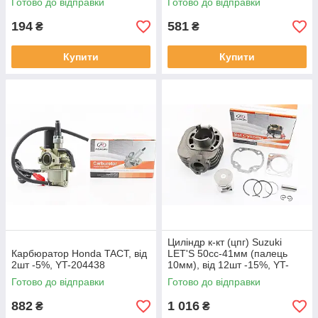
Готово до відправки
Готово до відправки
194
581
₴
₴
Купити
Купити
Циліндр к-кт (цпг) Suzuki
Карбюратор Honda TACT, від
LET'S 50cc-41мм (палець
2шт -5%, YT-204438
10мм), від 12шт -15%, YT-
204442
Готово до відправки
Готово до відправки
882
1 016
₴
₴