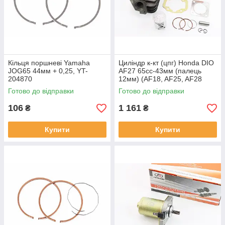
Кільця поршневі Yamaha
Циліндр к-кт (цпг) Honda DIO
JOG65 44мм + 0,25, YT-
AF27 65cc-43мм (палець
204870
12мм) (AF18, AF25, AF28
DIO; AF24, AF30, AF31, AF51
Готово до відправки
Готово до відправки
TACT; LEAD20, YT-204460
106
1 161
₴
₴
Купити
Купити