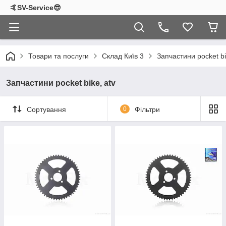
🤙SV-Service😎
Товари та послуги
Склад Київ 3
Запчастини pocket bi
Запчастини pocket bike, atv
Сортування
0
Фільтри