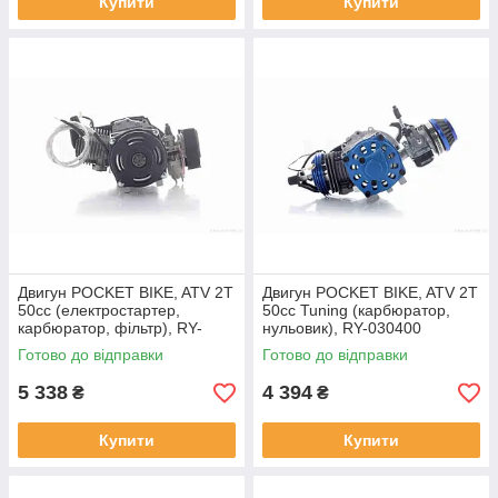
Купити
Купити
Двигун POCKET BIKE, ATV 2T
Двигун POCKET BIKE, ATV 2Т
50cc (електростартер,
50сс Tuning (карбюратор,
карбюратор, фільтр), RY-
нульовик), RY-030400
030394
Готово до відправки
Готово до відправки
5 338
4 394
₴
₴
Купити
Купити