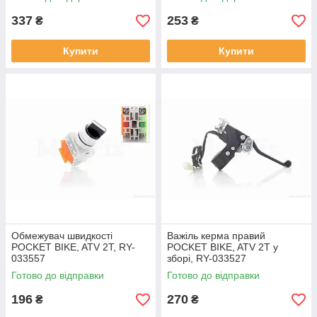
337
253
₴
₴
Купити
Купити
Обмежувач швидкості
Важіль керма правий
POCKET BIKE, ATV 2T, RY-
POCKET BIKE, ATV 2T у
033557
зборі, RY-033527
Готово до відправки
Готово до відправки
196
270
₴
₴