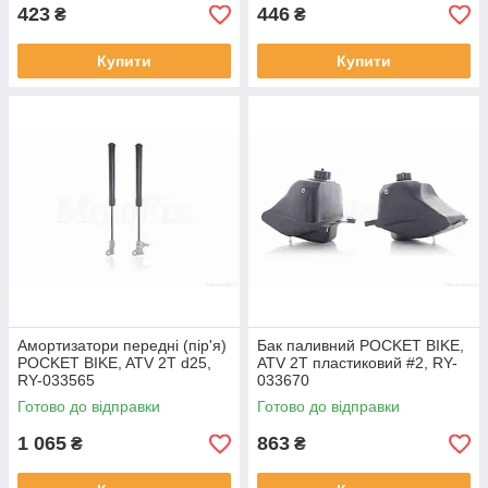
423
446
₴
₴
Купити
Купити
Амортизатори передні (пір'я)
Бак паливний POCKET BIKE,
POCKET BIKE, ATV 2T d25,
ATV 2T пластиковий #2, RY-
RY-033565
033670
Готово до відправки
Готово до відправки
1 065
863
₴
₴