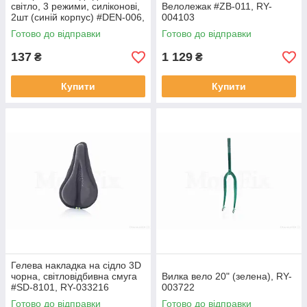
світло, 3 режими, силіконові,
Велолежак #ZB-011, RY-
2шт (синій корпус) #DEN-006,
004103
RY-031862
Готово до відправки
Готово до відправки
137
1 129
₴
₴
Купити
Купити
Гелева накладка на сідло 3D
чорна, світловідбивна смуга
Вилка вело 20" (зелена), RY-
#SD-8101, RY-033216
003722
Готово до відправки
Готово до відправки