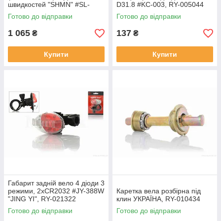
швидкостей "SHMN" #SL-
D31.8 #KC-003, RY-005044
TX50/XMN-061, RY-020812
Готово до відправки
Готово до відправки
1 065
137
₴
₴
Купити
Купити
Габарит задній вело 4 діоди 3
режими, 2xCR2032 #JY-388W
Каретка вела розбірна під
"JING YI", RY-021322
клин УКРАЇНА, RY-010434
Готово до відправки
Готово до відправки