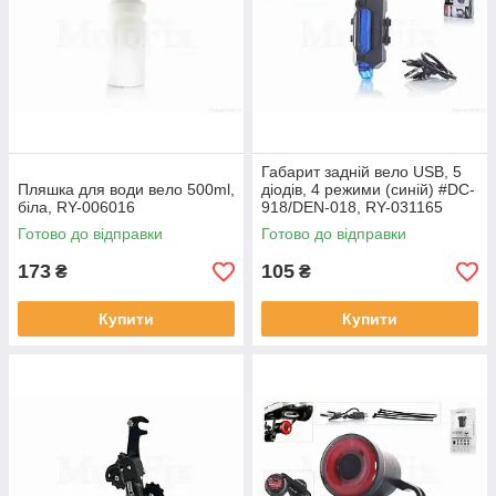
Габарит задній вело USB, 5
Пляшка для води вело 500ml,
діодів, 4 режими (синій) #DC-
біла, RY-006016
918/DEN-018, RY-031165
Готово до відправки
Готово до відправки
173
105
₴
₴
Купити
Купити