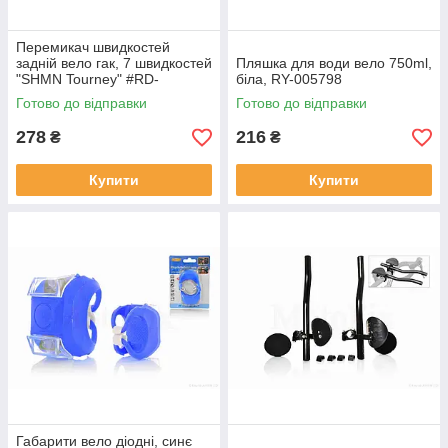
Перемикач швидкостей
задній вело гак, 7 швидкостей
Пляшка для води вело 750ml,
"SHMN Tourney" #RD-
біла, RY-005798
TZ31/XMN-037, RY-031844
Готово до відправки
Готово до відправки
278
216
₴
₴
Купити
Купити
Габарити вело діодні, синє