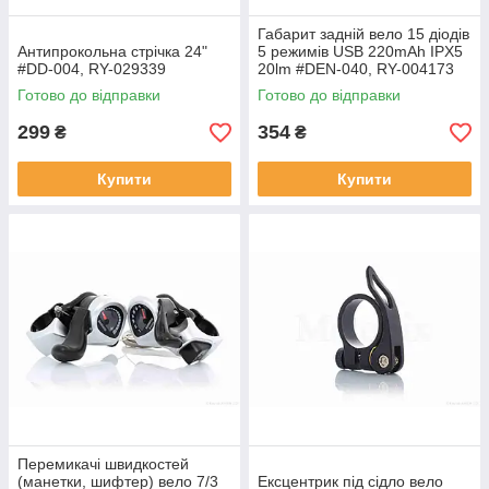
Габарит задній вело 15 діодів
Антипрокольна стрічка 24"
5 режимів USB 220mAh IPX5
#DD-004, RY-029339
20lm #DEN-040, RY-004173
Готово до відправки
Готово до відправки
299
354
₴
₴
Купити
Купити
Перемикачі швидкостей
(манетки, шифтер) вело 7/3
Ексцентрик під сідло вело