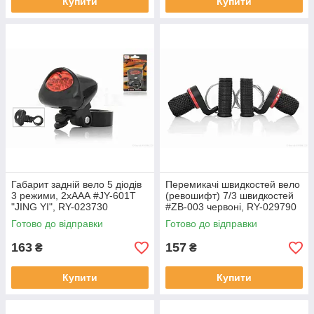
Купити
Купити
Габарит задній вело 5 діодів
Перемикачі швидкостей вело
3 режими, 2хААА #JY-601T
(ревошифт) 7/3 швидкостей
"JING YI", RY-023730
#ZB-003 червоні, RY-029790
Готово до відправки
Готово до відправки
163
157
₴
₴
Купити
Купити