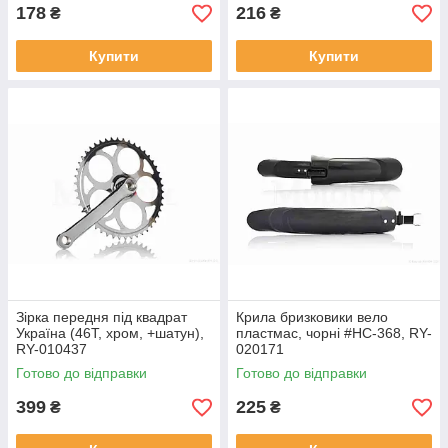
178
216
₴
₴
Купити
Купити
Зірка передня під квадрат
Крила бризковики вело
Україна (46T, хром, +шатун),
пластмас, чорні #HC-368, RY-
RY-010437
020171
Готово до відправки
Готово до відправки
399
225
₴
₴