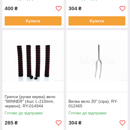
400
304
₴
₴
Купити
Купити
Грипси (ручки керма) вело
"WINNER" (4шт, L-210mm,
Вилка вело 20" (сіра), RY-
червоні), RY-014944
012465
Готово до відправки
Готово до відправки
265
304
₴
₴