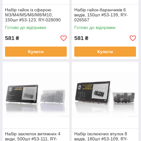
Набір гайок із сферою
Набір гайок-баранчиків 6
М3/M4/M5/M6/M8/M10,
видів, 150шт #53-139, RY-
150шт #53-123, RY-028090
026567
Готово до відправки
Готово до відправки
581
581
₴
₴
Купити
Купити
Набір заклепок витяжних 4
Набір ізолюючих втулок 8
види, 500шт #53-111, RY-
видів, 180шт #53-109, RY-