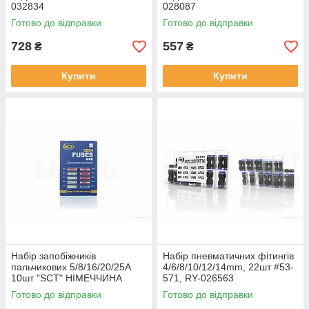
032834
028087
Готово до відправки
Готово до відправки
728
557
₴
₴
Купити
Купити
Набір запобіжників
Набір пневматичних фітингів
пальчикових 5/8/16/20/25A
4/6/8/10/12/14mm, 22шт #53-
10шт "SCT" НІМЕЧЧИНА
571, RY-026563
(FUSES GBC) #9504, RY-
Готово до відправки
Готово до відправки
033175