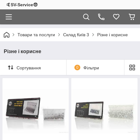
🤙SV-Service😎
Товари та послуги
Склад Київ 3
Різне і корисне
Різне і корисне
Сортування
0
Фільтри