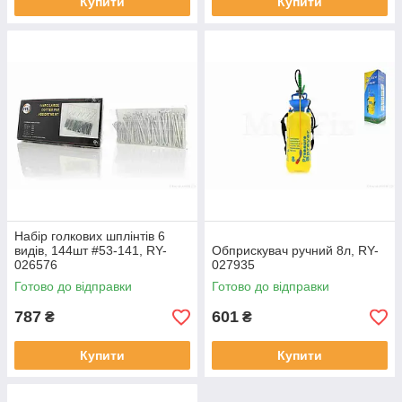
Купити
Купити
Набір голкових шплінтів 6
видів, 144шт #53-141, RY-
Обприскувач ручний 8л, RY-
026576
027935
Готово до відправки
Готово до відправки
787
601
₴
₴
Купити
Купити