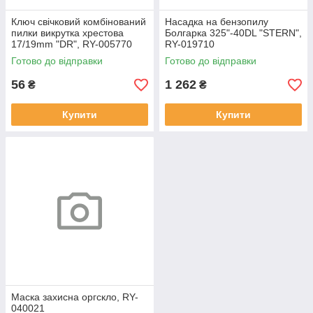
Ключ свічковий комбінований
Насадка на бензопилу
пилки викрутка хрестова
Болгарка 325"-40DL "STERN",
17/19mm "DR", RY-005770
RY-019710
Готово до відправки
Готово до відправки
56
1 262
₴
₴
Купити
Купити
Маска захисна оргскло, RY-
040021