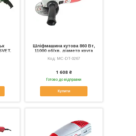
ьк
Шліфмашина кутова 860 Вт,
SVET,
11000 об/хв, діаметр круга
125 мм, MC-DT-0267
MC-DT-0267
1 608 ₴
Готово до відправки
Купити