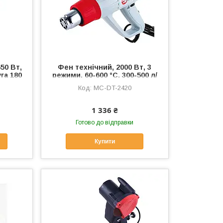
50 Вт,
Фен технiчний, 2000 Вт, 3
га 180
режими, 60-600 °С, 300-500 л/
-0218
хв, MC-DT-2420
MC-DT-2420
1 336 ₴
Готово до відправки
Купити