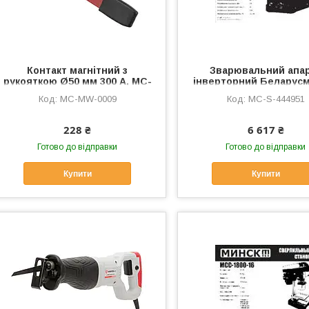
Контакт магнітний з
Зварювальний апа
рукояткою Ø50 мм 300 А, MC-
інверторний Беларус
MW-0009
(плазморіз) SVET, M
MC-MW-0009
MC-S-444951
444951
228 ₴
6 617 ₴
Готово до відправки
Готово до відправки
Купити
Купити