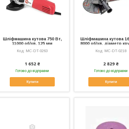
Шліфмашина кутова 750 Вт,
Шліфмашина кутова 16
11000 об/хв, 125 мм
8000 об/хв, діаметр кру
INTERTOOL, MC-DT-0263
мм, фіксатор, MC-DT
MC-DT-0263
MC-DT-0218
1 652 ₴
2 829 ₴
Готово до відправки
Готово до відправки
Купити
Купити