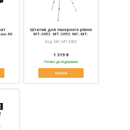
рат
Штатив для лазерного рівня
маш 60
MT-3051, MT-3052, MC-MT-
C-S-
3053
MC-MT-3053
1 319 ₴
Готово до відправки
Купити