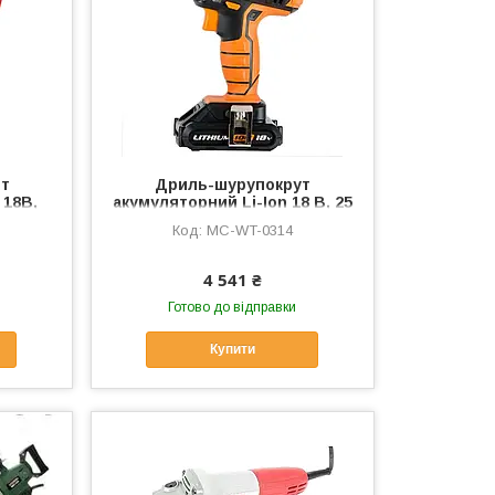
рт
Дриль-шурупокрут
 18В,
акумуляторний Li-Ion 18 В, 25
400/0-
Nm, 0-400/0-1500 об/хв., 2*2.0
MC-WT-0314
.3Ач,
Аг, MC-WT-0314
C-WT-
4 541 ₴
Готово до відправки
Купити