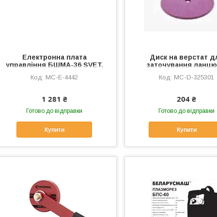
Електронна плата
Диск на верстат д
управління БШМА-36 SVET,
заточування ланцю
MC-E-4442
145x22.3x3.2 мм LIR, 
MC-E-4442
MC-D-325301
325301
1 281 ₴
204 ₴
Готово до відправки
Готово до відправки
Купити
Купити