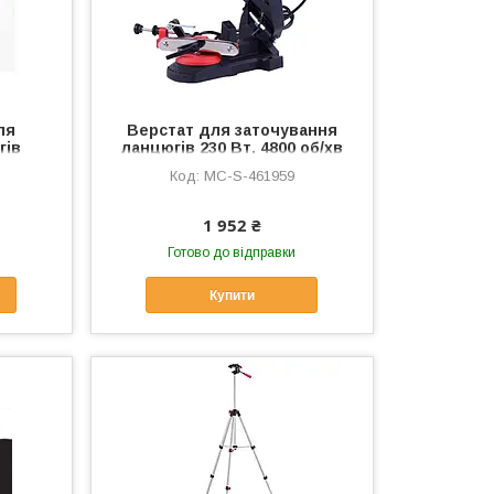
ля
Верстат для заточування
гів
ланцюгів 230 Вт, 4800 об/хв
MC-D-
AMG, MC-S-461959
MC-S-461959
1 952 ₴
Готово до відправки
Купити