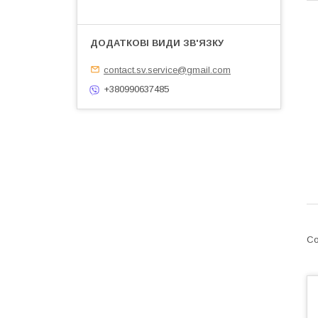
contact.sv.service@gmail.com
+380990637485