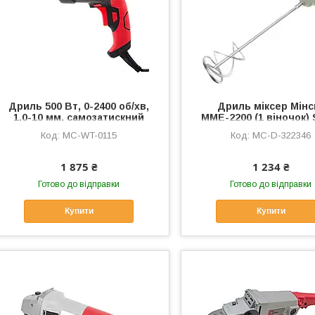
Дриль 500 Вт, 0-2400 об/хв,
Дриль міксер Мінс
1.0-10 мм, самозатискний
ММЕ-2200 (1 віночок) 
патрон, реверс, MC-WT-0115
MC-D-322346
MC-WT-0115
MC-D-322346
1 875 ₴
1 234 ₴
Готово до відправки
Готово до відправки
Купити
Купити