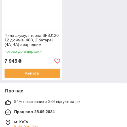
Пила акумуляторна SF8J120
12 дюймів, 40В, 2 батареї
(4А; 4А) з зарядним
пристроєм AMG, MC-A-
Готово до відправки
145778
7 945
₴
Купити
Про нас
94% позитивних з 384 відгуків за рік
Працює з 25.09.2024
м. Київ
Київ, Україна