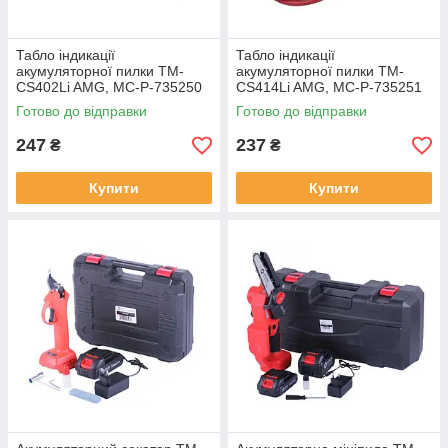
Табло індикації
Табло індикації
акумуляторної пилки TM-
акумуляторної пилки TM-
CS402Li AMG, MC-P-735250
CS414Li AMG, MC-P-735251
Готово до відправки
Готово до відправки
247
237
₴
₴
Купити
Купити