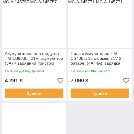
Акумуляторна повітродувка
Пила акумуляторна TM-
TM-EB803Li, 21V, акумулятор
CS408Li 16 дюймів, 21V 2
(3A) + зарядний пристрій
батареї (4A; 4A), зарядка
AMG, MC-A-145757
AMG, MC-A-145771
Готово до відправки
Готово до відправки
4 291
7 090
₴
₴
Купити
Купити