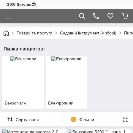
🤙SV-Service😎
Товари та послуги
Садовий інструмент (у зборі)
Пилк
Пилки ланцюгові
Бензопили
Електропили
Сортування
0
Фільтри