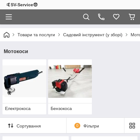
🤙SV-Service😎
Товари та послуги
Садовий інструмент (у зборі)
Мот
Мотокоси
Електрокоса
Бензокоса
Сортування
0
Фільтри