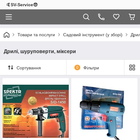
🤙SV-Service😎
Товари та послуги
Садовий інструмент (у зборі)
Дрил
Дрилі, шуруповерти, міксери
Сортування
0
Фільтри