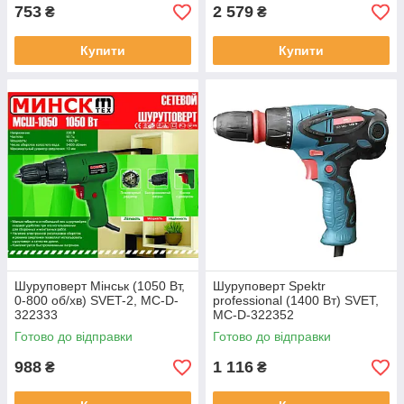
753
2 579
₴
₴
Купити
Купити
Шуруповерт Мінськ (1050 Вт,
Шуруповерт Spektr
0-800 об/хв) SVET-2, MC-D-
professional (1400 Вт) SVET,
322333
MC-D-322352
Готово до відправки
Готово до відправки
988
1 116
₴
₴