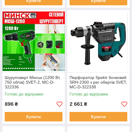
Купити
Купити
Шуруповерт Мінськ (1200 Вт,
Перфоратор Spektr бочковий
750 об/хв) SVET-2, MC-D-
SRH-2300 з рег обертів SVET,
322336
MC-D-322338
Готово до відправки
Готово до відправки
896
2 661
₴
₴
Купити
Купити