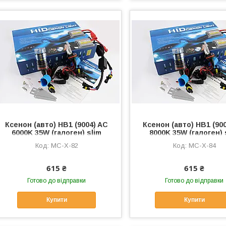
Ксенон (авто) HB1 (9004) AC
Ксенон (авто) HB1 (90
6000K 35W (галоген) slim
8000K 35W (галоген) 
(арт:82), MC-X-82
(арт:84), MC-X-84
MC-X-82
MC-X-84
615 ₴
615 ₴
Готово до відправки
Готово до відправки
Купити
Купити