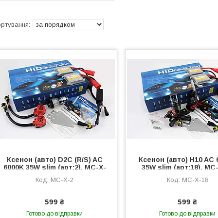
Ксенон (авто) D2C (R/S) AC
Ксенон (авто) H10 AC 
6000K 35W slim (арт:2), MC-X-
35W slim (арт:18), MC
2
MC-X-2
MC-X-18
599 ₴
599 ₴
Готово до відправки
Готово до відправки