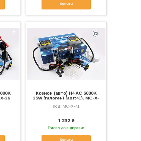
Купити
8000K
Ксенон (авто) H4 AC 6000K
-X-36
35W (галоген) (арт:41), MC-X-
41
MC-X-41
1 232 ₴
Готово до відправки
Купити