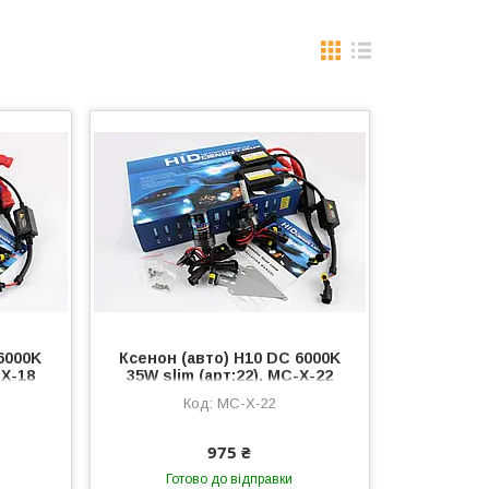
6000K
Ксенон (авто) H10 DC 6000K
-X-18
35W slim (арт:22), MC-X-22
MC-X-22
975 ₴
Готово до відправки