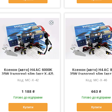
Ксенон (авто) H4 AC 6000K
Ксенон (авто) H4 AC 
35W (галоген) slim (арт:X-42),
35W (галоген) slim (арт
MC-X-42
MC-X-46
MC-X-42
MC-X-46
1 188 ₴
663 ₴
Готово до відправки
Готово до відправки
Купити
Купити