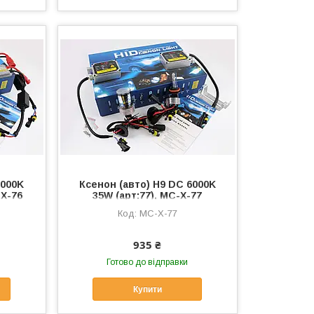
8000K
Ксенон (авто) H9 DC 6000K
-X-76
35W (арт:77), MC-X-77
MC-X-77
935 ₴
Готово до відправки
Купити