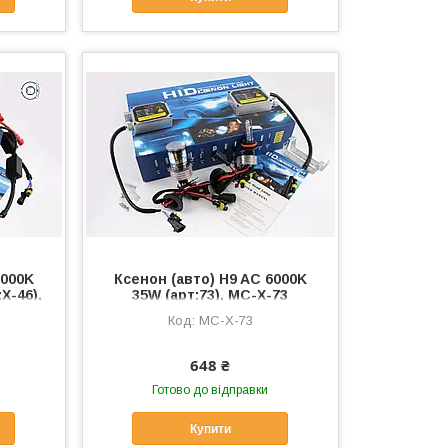
8000K
Ксенон (авто) H9 AC 6000K
:X-46),
35W (арт:73), MC-X-73
MC-X-73
648 ₴
Готово до відправки
Купити