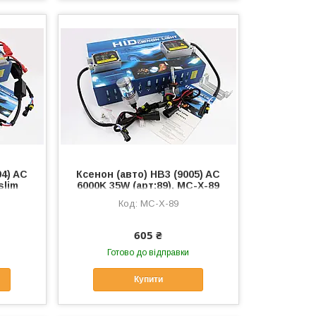
04) AC
Ксенон (авто) HB3 (9005) AC
slim
6000K 35W (арт:89), MC-X-89
MC-X-89
605 ₴
Готово до відправки
Купити