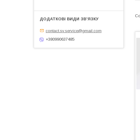
contact.sv.service@gmail.com
+380990637485