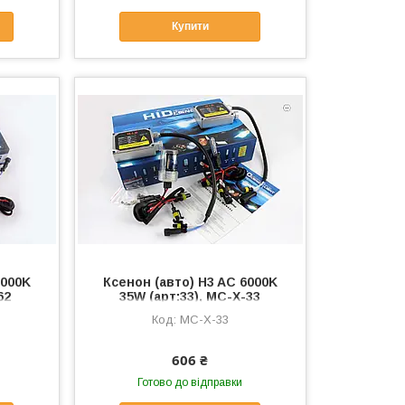
Купити
6000K
Ксенон (авто) H3 AC 6000K
62
35W (арт:33), MC-X-33
MC-X-33
606 ₴
Готово до відправки