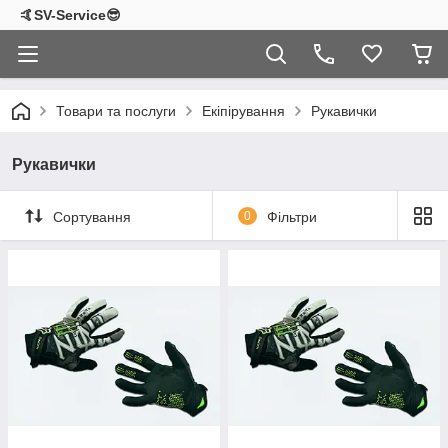
🤙SV-Service😎
Товари та послуги
Екіпірування
Рукавички
Рукавички
Сортування
0
Фільтри