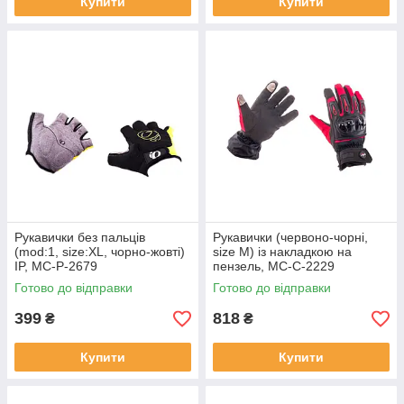
Купити
Купити
Рукавички без пальців
Рукавички (червоно-чорні,
(mod:1, size:XL, чорно-жовті)
size M) із накладкою на
IP, MC-P-2679
пензель, MC-C-2229
Готово до відправки
Готово до відправки
399
818
₴
₴
Купити
Купити