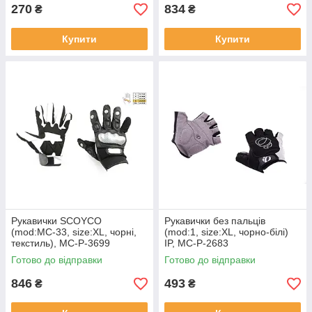
270
834
₴
₴
Купити
Купити
Рукавички SCOYCO
Рукавички без пальців
(mod:MC-33, size:XL, чорні,
(mod:1, size:XL, чорно-білі)
текстиль), MC-P-3699
IP, MC-P-2683
Готово до відправки
Готово до відправки
846
493
₴
₴