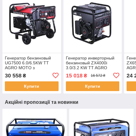
Генератор бензиновый
Генератор инверторный
Гене
UG7500 6.0/6.5KW TT
бензиновый ZX4000i
ZX65
AGRO MOTO з
3.0/3.2 KW TT AGRO
AGR
електростартером, SVTA-
MOTO, SVTA-23289
30 558
15 018
24 
₴
₴
16 572 ₴
43122
Купити
Купити
Акційні пропозиції та новинки