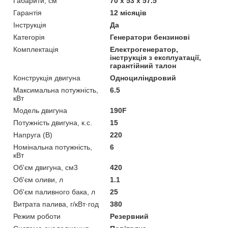
Габарити, см
70 х 53 х 57.5
Гарантія
12 місяців
Інструкція
Да
Категорія
Генератори бензинові
Комплектація
Електрогенератор,
інструкція з експлуатації,
гарантійний талон
Конструкція двигуна
Одноциліндровий
Максимальна потужність,
6.5
кВт
Модель двигуна
190F
Потужність двигуна, к.с.
15
Напруга (В)
220
Номінальна потужність,
6
кВт
Об'єм двигуна, см3
420
Об'єм оливи, л
1.1
Об'єм паливного бака, л
25
Витрата палива, г/кВт·год
380
Режим роботи
Резервний