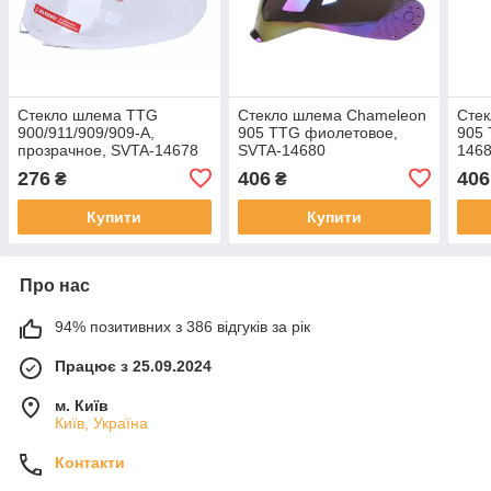
Стекло шлема TTG
Стекло шлема Chameleon
Сте
900/911/909/909-A,
905 TTG фиолетовое,
905 
прозрачное, SVTA-14678
SVTA-14680
146
276
406
406
₴
₴
Купити
Купити
Про нас
94% позитивних з 386 відгуків за рік
Працює з 25.09.2024
м. Київ
Київ, Україна
Контакти