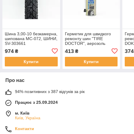
Шина 3,00-10 безкамерна,
Герметик для швидкого
Герм
шипована MC-072, ШИНИ,
ремонту шин "TIRE
ремо
SV-303661
DOCTOR", аерозоль
DOK
400ml, МОТОХІМІЯ, SV-
400m
974
413
374
₴
₴
304709
Купити
Купити
Про нас
94% позитивних з 387 відгуків за рік
Працює з 25.09.2024
м. Київ
Київ, Україна
Контакти