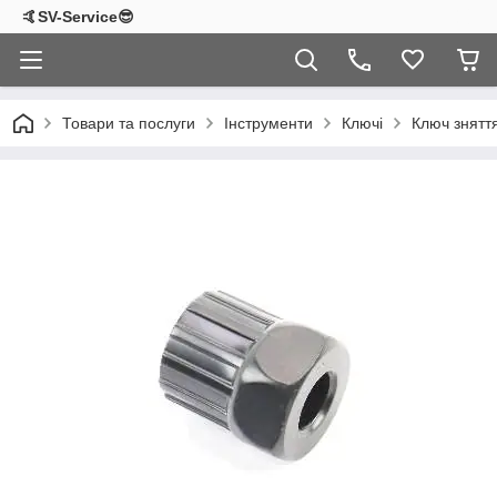
🤙SV-Service😎
Товари та послуги
Інструменти
Ключі
Ключ знятт