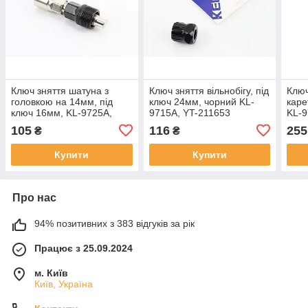
Ключ зняття шатуна з
Ключ зняття вільнобігу, під
Ключ
головкою на 14мм, під
ключ 24мм, чорний KL-
каре
ключ 16мм, KL-9725A,
9715A, YT-211653
KL-9
ВЕЛОІНСТРУМЕНТ, SV-
105
116
255
₴
₴
407244
Купити
Купити
Про нас
94% позитивних з 383 відгуків за рік
Працює з 25.09.2024
м. Київ
Київ, Україна