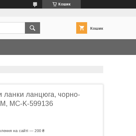
Кошик
Кошик
 ланки ланцюга, чорно-
M, MC-K-599136
лення на сайті — 200 ₴