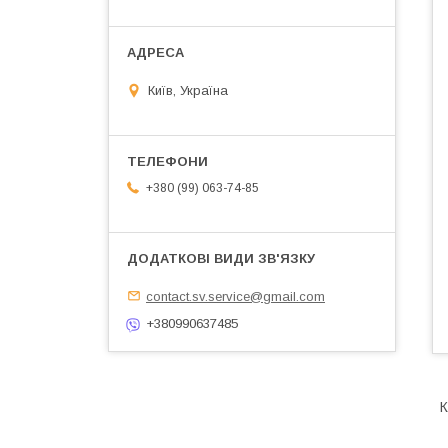
Київ, Україна
+380 (99) 063-74-85
contact.sv.service@gmail.com
+380990637485
К