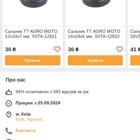
Сальник TT AGRO MOTO
Сальник TT AGRO MOTO
Сал
12x24x7 мм, SVTA-12821
14x24x6 мм, SVTA-12822
20x3
30
36
41
₴
₴
Купити
Купити
Про нас
94% позитивних з 383 відгуків за рік
Працює з 25.09.2024
м. Київ
Київ, Україна
Контакти