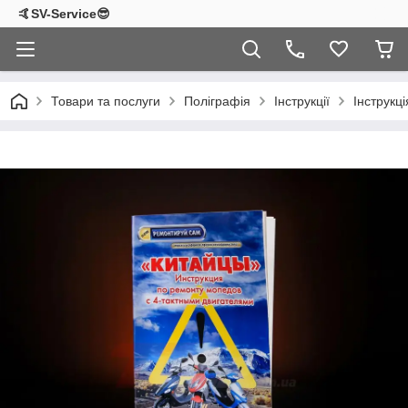
🤙SV-Service😎
Товари та послуги
Поліграфія
Інструкції
Інструкц