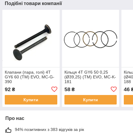
Подібні товари компанії
Клапани (пара, голі) 4T
Кільця 4T GY6 50 0,25
Кіль
GY6 60 (TM) EVO, MC-G-
(Ø39,25) (TM) EVO, MC-K-
(Ø40
390
181
188
92
58
46
₴
₴
Купити
Купити
Про нас
94% позитивних з 383 відгуків за рік