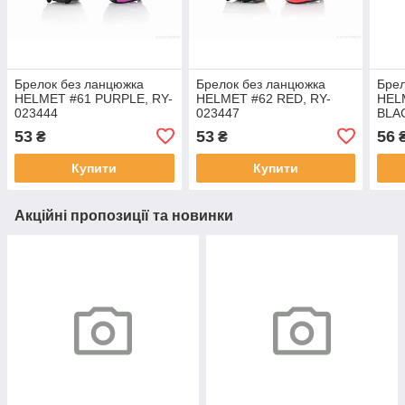
Брелок без ланцюжка
Брелок без ланцюжка
Брел
HELMET #61 PURPLE, RY-
HELMET #62 RED, RY-
HEL
023444
023447
BLA
53
53
56
₴
₴
Купити
Купити
Акційні пропозиції та новинки