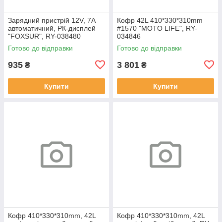
Зарядний пристрій 12V, 7A
Кофр 42L 410*330*310mm
автоматичний, РК-дисплей
#1570 "MOTO LIFE", RY-
"FOXSUR", RY-038480
034846
Готово до відправки
Готово до відправки
935
3 801
₴
₴
Купити
Купити
Кофр 410*330*310mm, 42L
Кофр 410*330*310mm, 42L