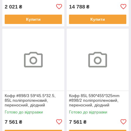
2 021
14 788
₴
₴
Купити
Купити
Кофр #898/3 59*45.5*32.5,
Кофр 85L 590*455*325mm
85L поліпропіленовий,
#898/2 поліпропіленовий,
переносний, діодний
переносний, діодний
габарит+стоп-сигнал "LIPAI",
габарит+стоп-сигнал "LIPAI",
Готово до відправки
Готово до відправки
RY-011338
RY-013470
7 561
7 561
₴
₴