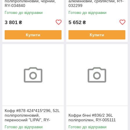
поліпропіленовий, чорний,
алюмінієвий, сріблястий, RY-
RY-034840
032299
Готово до відправки
Готово до відправки
3 801
5 652
₴
₴
Купити
Купити
Кофр #878 424*415*296, 52L
поліпропіленовий,
Кофри бічні #836/2 36L
переносний "LIPAI", RY-
поліпропілен, RY-005111
026624
Готово до відправки
Готово до відправки