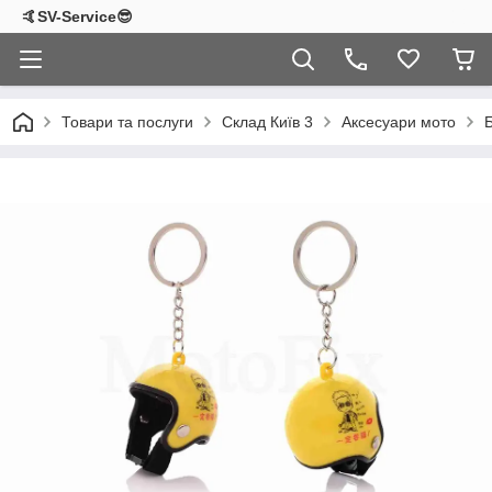
🤙SV-Service😎
Товари та послуги
Склад Київ 3
Аксесуари мото