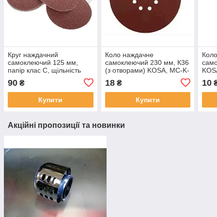
Круг наждачний
Коло наждачне
Кол
самоклеючий 125 мм,
самоклеючий 230 мм, К36
само
папір клас С, щільність
(з отворами) KOSA, MC-K-
KOS
120 г/м2, К80, уп. 10 од.,
596779
90
18
10
₴
₴
MC-BT-0508
Купити
Купити
Акційні пропозиції та новинки