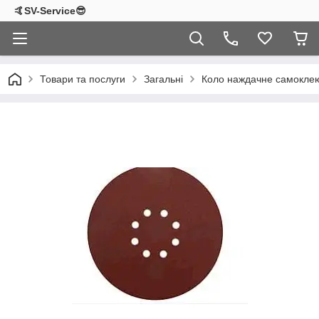
🤙SV-Service😎
Товари та послуги
Загальні
Коло наждачне самоклею