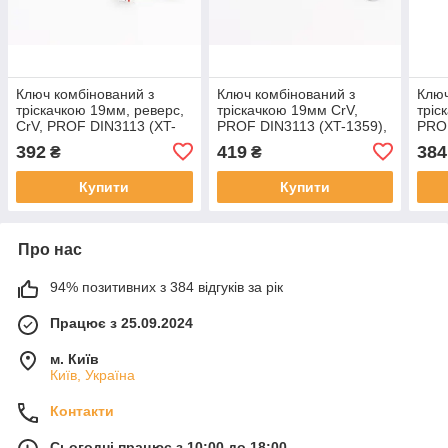
Ключ комбінований з
Ключ комбінований з
Ключ
тріскачкою 19мм, реверс,
тріскачкою 19мм CrV,
тріс
CrV, PROF DIN3113 (XT-
PROF DIN3113 (XT-1359),
PRO
1319), Ручний інструмент,
Ручний інструмент, SV-
135
392
419
384
₴
₴
SV-702363
702354
Купити
Купити
Про нас
94% позитивних з 384 відгуків за рік
Працює з 25.09.2024
м. Київ
Київ, Україна
Контакти
Сьогодні працює з 10:00 до 18:00