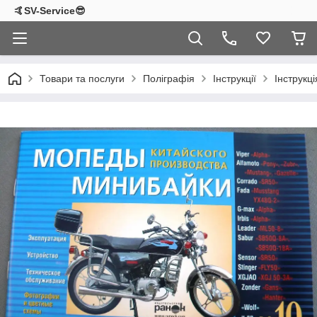
🤙SV-Service😎
Товари та послуги
Поліграфія
Інструкції
Інструкц