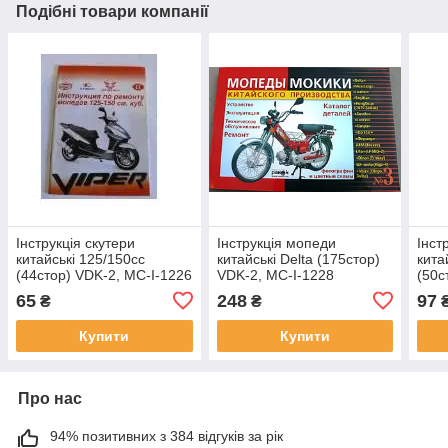
Подібні товари компанії
Інструкція скутери
Інструкція мопеди
Інст
китайські 125/150cc
китайські Delta (175стор)
кита
(44стор) VDK-2, MC-I-1226
VDK-2, MC-I-1228
(50с
65
248
97
₴
₴
Купити
Купити
Про нас
94% позитивних з 384 відгуків за рік