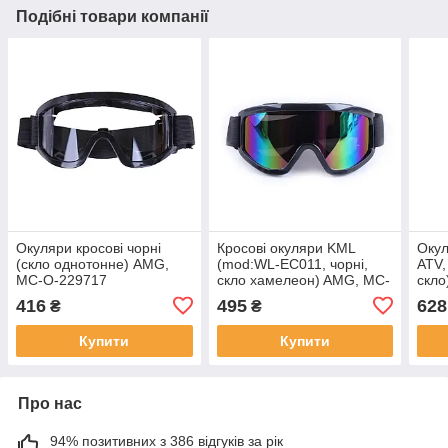
Подібні товари компанії
Окуляри кросові чорні
Кросові окуляри KML
Окул
(скло однотонне) AMG,
(mod:WL-EC011, чорні,
АТV,
MC-O-229717
скло хамелеон) AMG, MC-
скло
O-229718
416
495
628
₴
₴
Купити
Купити
Про нас
94% позитивних з 386 відгуків за рік