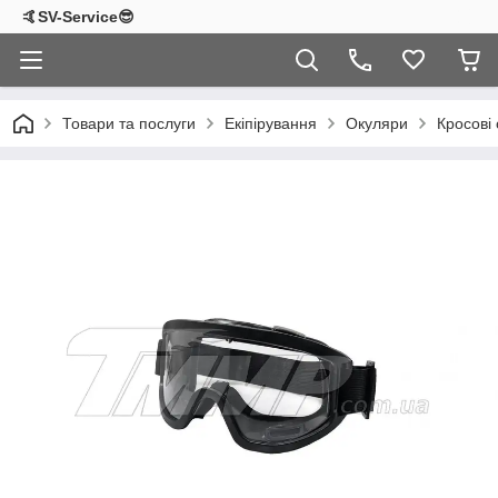
🤙SV-Service😎
Товари та послуги
Екіпірування
Окуляри
Кросові