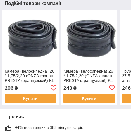
Подібні товари компанії
Камера (велосипедна) 20
Камера (велосипедна) 26
Труб
* 1,75/2,20 (ONZA клапан
* 1,75/2,20 (ONZA клапан
27.5
PRESTA французький) KL,
PRESTA французький) KL,
анти
MC-K-8166
MC-K-8167
мм 
206
243
246
₴
₴
Купити
Купити
Про нас
94% позитивних з 383 відгуків за рік