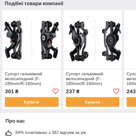
Подібні товари компанії
Супорт гальмівний
Супорт гальмівний
Супо
велосипедний (F-
велосипедний (F-
вело
180mm/R-160mm)
180mm/R-160mm)
160
(mod:BL-BB8) DS, MC-R-
(mod:BL-BB2) DS, MC-R-
(mod
301
237
243
₴
₴
3546
3461
346
Купити
Купити
Про нас
94% позитивних з 382 відгуків за рік