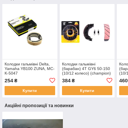
Колодки гальмівні Delta,
Колодки гальмівні
Коло
Yamaha YB100 ZUNA, MC-
(барабан) 4T GY6 50-150
(бар
K-5047
(10/12 колесо) (champion)
(10/
LAONIU, MC-K-3539
MC-
254
384
460
₴
₴
Купити
Купити
Акційні пропозиції та новинки