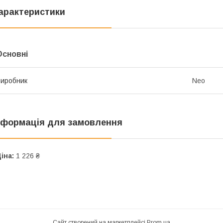
арактеристики
Основні
иробник
Neo
нформація для замовлення
іна:
1 226 ₴
Сайт створений на маркетплейсі
Prom.ua