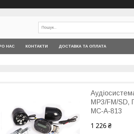
РО НАС
КОНТАКТИ
ДОСТАВКА ТА ОПЛАТА
Аудіосистема
МР3/FM/SD, 
MC-A-813
1 226 ₴