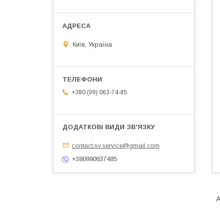
Київ, Україна
+380 (99) 063-74-85
contact.sv.service@gmail.com
+380990637485
А