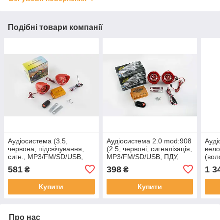
Подібні товари компанії
Аудіосистема (3.5,
Аудіосистема 2.0 mod:908
Ауді
червона, підсвічування,
(2.5, червоні, сигналізація,
вело
сигн., МР3/FM/SD/USB,
МР3/FM/SD/USB, ПДУ,
(вол
ПДУ, розєм ППДУ 3K)
розєм ППДУ 3K), MC-A-
раці
581
398
1 3
₴
₴
BEST CHOICE(mod.2),
556
МР3/
MC-A-987
раді
Купити
Купити
NEO
Про нас