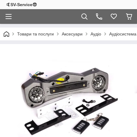
🤙SV-Service😎
Товари та послуги
Аксесуари
Аудіо
Аудіосистема