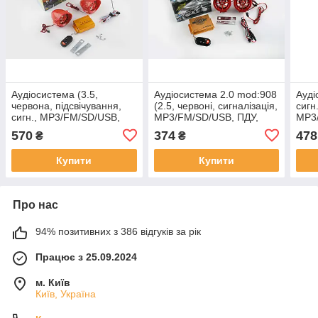
Аудіосистема (3.5,
Аудіосистема 2.0 mod:908
Ауді
червона, підсвічування,
(2.5, червоні, сигналізація,
сигн.
сигн., МР3/FM/SD/USB,
МР3/FM/SD/USB, ПДУ,
МР3
ПДУ, розєм ППДУ 3K)
розєм ППДУ 3K), MC-A-
ПДУ,
570
374
478
₴
₴
BEST CHOICE(mod.2),
556
mod
MC-A-987
Купити
Купити
Про нас
94% позитивних з 386 відгуків за рік
Працює з 25.09.2024
м. Київ
Київ, Україна