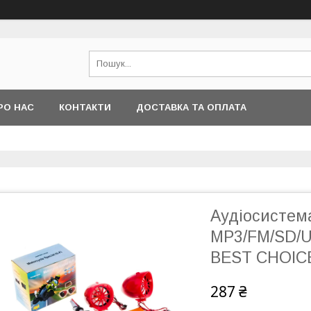
РО НАС
КОНТАКТИ
ДОСТАВКА ТА ОПЛАТА
Аудіосистема 
МР3/FM/SD/U
BEST CHOICE
287 ₴