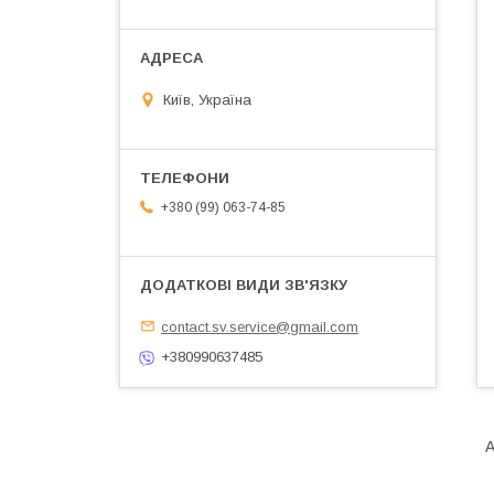
Київ, Україна
+380 (99) 063-74-85
contact.sv.service@gmail.com
+380990637485
А