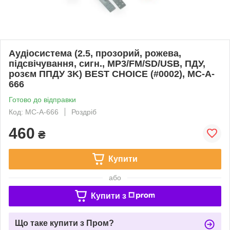
Аудіосистема (2.5, прозорий, рожева,
підсвічування, сигн., МР3/FM/SD/USB, ПДУ,
розєм ППДУ 3K) BEST CHOICE (#0002), MC-A-
666
Готово до відправки
Код: MC-A-666
Роздріб
460
₴
Купити
або
Купити з
Що таке купити з Пром?