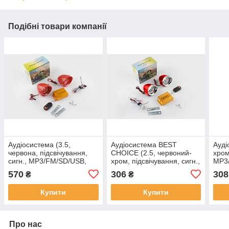
Подібні товари компанії
Аудіосистема (3.5,
Аудіосистема BEST
Ауді
червона, підсвічування,
CHOICE (2.5, червоний-
хром
сигн., МР3/FM/SD/USB,
хром, підсвічування, сигн.,
МР3
ПДУ, розєм ППДУ 3K)
МР3/FM/SD/USB, ПДУ,
роз
570
306
308
₴
₴
BEST CHOICE(mod.2),
розєм ППДУ 3K), MC-A-
CHO
MC-A-987
1015
Купити
Купити
Про нас