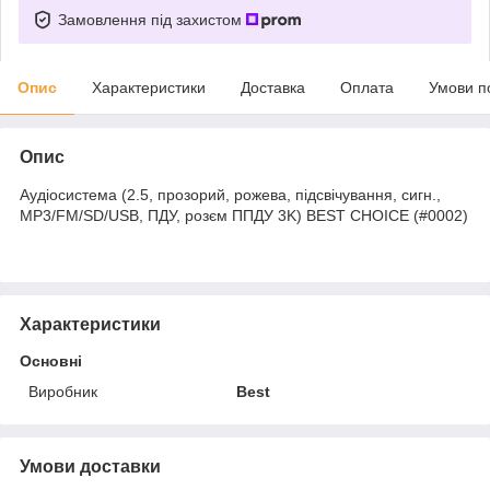
Замовлення під захистом
Опис
Характеристики
Доставка
Оплата
Умови п
Опис
Аудіосистема (2.5, прозорий, рожева, підсвічування, сигн.,
МР3/FM/SD/USB, ПДУ, розєм ППДУ 3K) BEST CHOICE (#0002)
Характеристики
Основні
Виробник
Best
Умови доставки