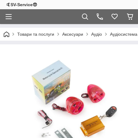
🤙SV-Service😎
Товари та послуги
Аксесуари
Аудіо
Аудіосистема