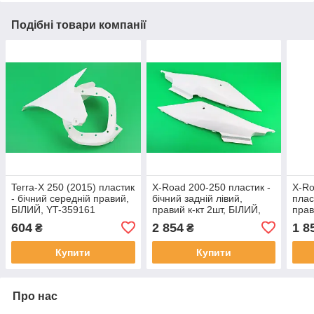
Подібні товари компанії
Terra-X 250 (2015) пластик
X-Road 200-250 пластик -
X-Ro
- бічний середній правий,
бічний задній лівий,
плас
БІЛИЙ, YT-359161
правий к-кт 2шт, БІЛИЙ,
прав
YT-359084
мал
604
2 854
1 8
₴
₴
Купити
Купити
Про нас