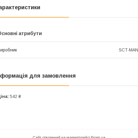
арактеристики
Основні атрибути
иробник
SCT-MA
нформація для замовлення
іна:
542 ₴
Сайт створений на маркетплейсі
Prom.ua