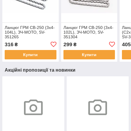
Ланцюг ГРМ CB-250 (3x4-
Ланцюг ГРМ CB-250 (3x4-
Лан
104L), ЗЧ-МОТО, SV-
102L), ЗЧ-МОТО, SV-
(С2x
351265
351304
SV-3
316
299
405
₴
₴
Купити
Купити
Акційні пропозиції та новинки