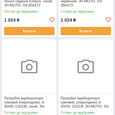
Чохол сидіння Enduro, синій,
червоний, ЗЧ-МОТО, SV-
ЗЧ-МОТО, SV-356472
356473
Готово до відправки
Готово до відправки
1 024
1 024
₴
₴
Купити
Купити
Патрубок карбюратора
Патрубок карбюратора
гумовий (перехідник), d-
гумовий, (перехідник) d-
40/40, CG/CB, синій, ЗЧ-
33/33, CG/CB, ЗЧ-МОТО, SV-
МОТО, SV-356460
356475
Готово до відправки
Готово до відправки