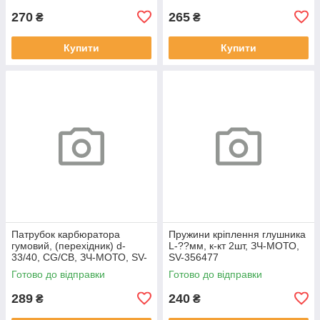
270
265
₴
₴
Купити
Купити
Патрубок карбюратора
Пружини кріплення глушника
гумовий, (перехідник) d-
L-??мм, к-кт 2шт, ЗЧ-МОТО,
33/40, CG/CB, ЗЧ-МОТО, SV-
SV-356477
356476
Готово до відправки
Готово до відправки
289
240
₴
₴