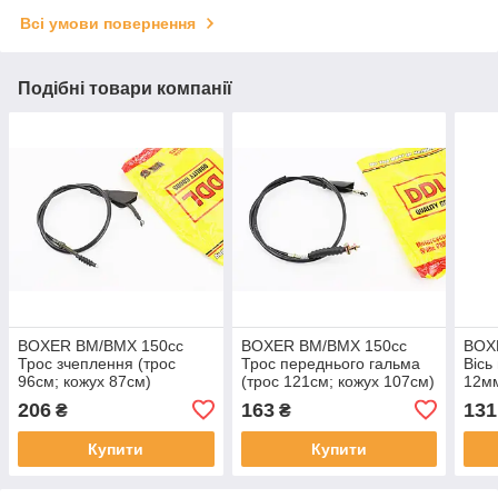
Всі умови повернення
Подібні товари компанії
BOXER BM/ВМX 150cc
BOXER BM/ВМX 150cc
BOX
Трос зчеплення (трос
Трос переднього гальма
Вісь
96см; кожух 87см)
(трос 121см; кожух 107см)
12мм
"PF161212", BAJAJ, SV-
"PF161213", BAJAJ, SV-
SV-
206
163
131
₴
₴
358423
358421
Купити
Купити