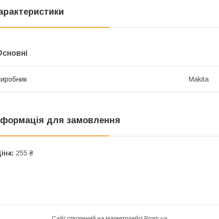
арактеристики
Основні
иробник
Makita
нформація для замовлення
іна:
255 ₴
Сайт створений на маркетплейсі
Prom.ua