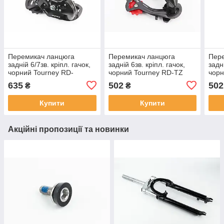
Перемикач ланцюга
Перемикач ланцюга
Пер
задній 6/7зв. кріпл. гачок,
задній 6зв. кріпл. гачок,
задні
чорний Tourney RD-
чорний Tourney RD-ТZ
чорн
TY300,
500, ВЕЛОЗАПЧАСТИНИ,
21SS
635
502
502
₴
₴
ВЕЛОЗАПЧАСТИНИ, SV-
SV-404194
18-2
404183
ВЕЛ
Купити
Купити
404
Акційні пропозиції та новинки