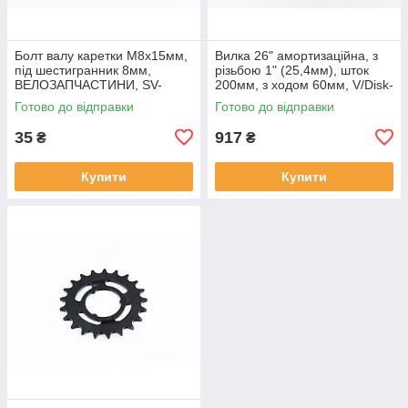
Болт валу каретки M8x15мм,
Вилка 26" амортизаційна, з
під шестигранник 8мм,
різьбою 1" (25,4мм), шток
ВЕЛОЗАПЧАСТИНИ, SV-
200мм, з ходом 60мм, V/Disk-
403875
brake, чорна,
Готово до відправки
Готово до відправки
ВЕЛОЗАПЧАСТИНИ, SV-
412211
35
917
₴
₴
Купити
Купити