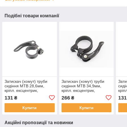
Подібні товари компанії
Затискач (хомут) труби
Затискач (хомут) труби
Зати
сидіння MTB 28,6мм,
сидіння MTB 34,9мм,
сиді
кріпл. ексцентрик,
кріпл. ексцентрик,
кріп
алюмінієвий, чорний, YT-
алюмінієвий, чорний AT-
алюм
131
266
131
₴
₴
411989
109, ВЕЛОЗАПЧАСТИНИ,
ВЕЛ
SV-406869
411
Купити
Купити
Акційні пропозиції та новинки