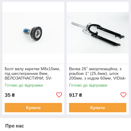
Болт валу каретки M8x15мм,
Вилка 26" амортизаційна, з
під шестигранник 8мм,
різьбою 1" (25,4мм), шток
ВЕЛОЗАПЧАСТИНИ, SV-
200мм, з ходом 60мм, V/Disk-
403875
brake, чорна,
Готово до відправки
Готово до відправки
ВЕЛОЗАПЧАСТИНИ, SV-
412211
35
917
₴
₴
Купити
Купити
Про нас